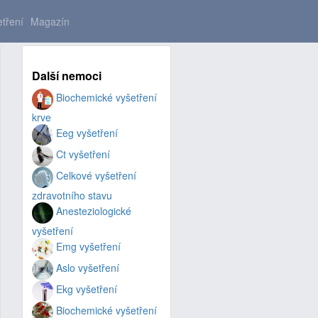
tření
Magazín
Další nemoci
Biochemické vyšetření
krve
Eeg vyšetření
Ct vyšetření
Celkové vyšetření
zdravotního stavu
Anesteziologické
vyšetření
Emg vyšetření
Aslo vyšetření
Ekg vyšetření
Biochemické vyšetření