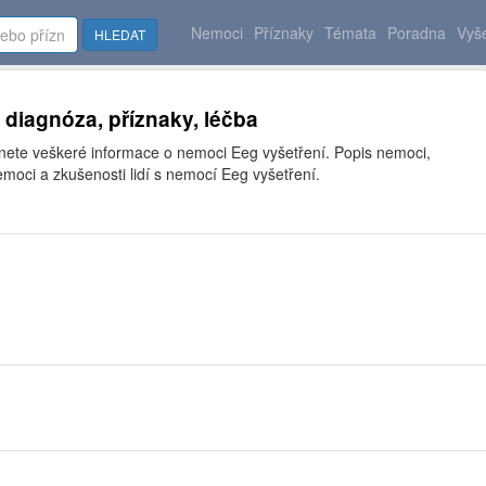
Nemoci
Příznaky
Témata
Poradna
Vyše
HLEDAT
- diagnóza, příznaky, léčba
znete veškeré informace o nemoci Eeg vyšetření. Popis nemoci,
moci a zkušenosti lidí s nemocí Eeg vyšetření.