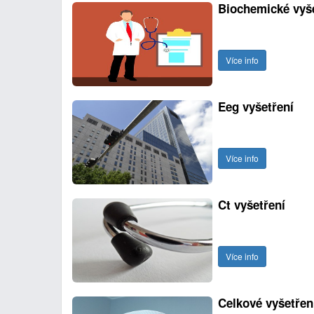
Biochemické vyše
Více info
Eeg vyšetření
Více info
Ct vyšetření
Více info
Celkové vyšetřen