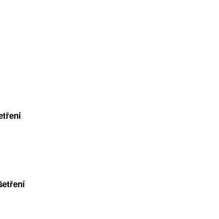
etření
šetření