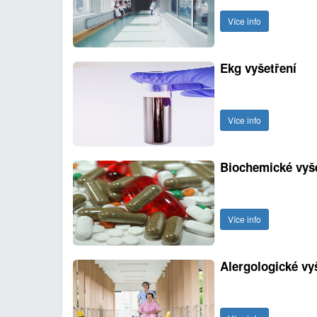
Více info
Ekg vyšetření
Více info
Biochemické vyš
Více info
Alergologické vy