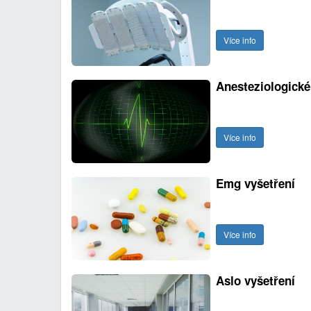
Více info
Anesteziologické
Více info
Emg vyšetření
Více info
Aslo vyšetření