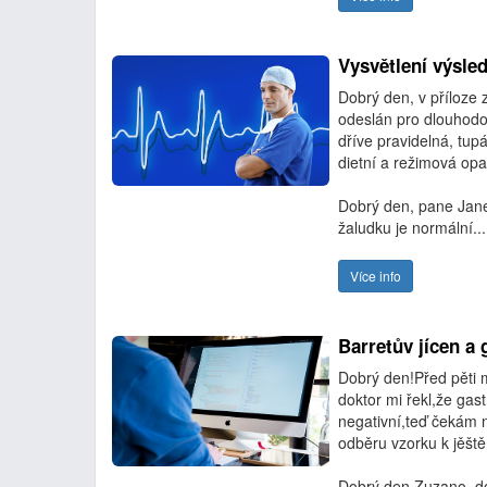
Vysvětlení výsle
Dobrý den, v příloze 
odeslán pro dlouhodob
dříve pravidelná, tupá
dietní a režimová opat
Dobrý den, pane Jane
žaludku je normální...
Více info
Barretův jícen a
Dobrý den!Před pěti 
doktor mi řekl,že gast
negativní,teď čekám n
odběru vzorku k jěště
Dobrý den Zuzano, dom