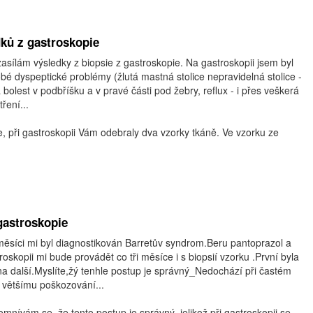
dků z gastroskopie
zasílám výsledky z biopsie z gastroskopie. Na gastroskopii jsem byl
é dyspeptické problémy (žlutá mastná stolice nepravidelná stolice -
 bolest v podbříšku a v pravé části pod žebry, reflux - i přes veškerá
ření...
, při gastroskopii Vám odebraly dva vzorky tkáně. Ve vzorku ze
 gastroskopie
měsíci mi byl diagnostikován Barretův syndrom.Beru pantoprazol a
roskopii mi bude provádět co tři měsíce i s biopsií vzorku .První byla
a další.Myslíte,žý tenhle postup je správný_Nedochází při častém
 většímu poškozování...
nívám se, že tento postup je správný, jelikož při gastroskopii se