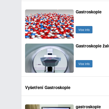
Gastroskopie
Více info
Gastroskopie ža
Více info
Vyšetření Gastroskopie
gastroskopie