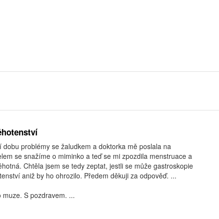
ěhotenství
í dobu problémy se žaludkem a doktorka mě poslala na
elem se snažíme o miminko a teď se mi zpozdila menstruace a
těhotná. Chtěla jsem se tedy zeptat, jestli se může gastroskopie
nství aniž by ho ohrozilo. Předem děkuji za odpověď. ...
 muze. S pozdravem. ...