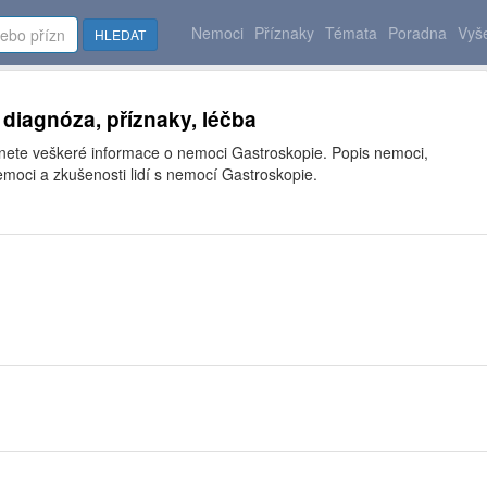
Nemoci
Příznaky
Témata
Poradna
Vyše
HLEDAT
 diagnóza, příznaky, léčba
znete veškeré informace o nemoci Gastroskopie. Popis nemoci,
moci a zkušenosti lidí s nemocí Gastroskopie.