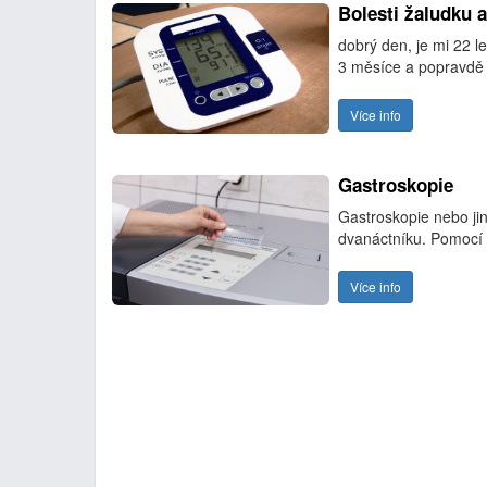
Bolesti žaludku a
dobrý den, je mi 22 le
3 měsíce a popravdě
Více info
Gastroskopie
Gastroskopie nebo jin
dvanáctníku. Pomocí 
Více info