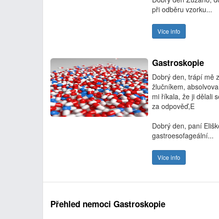
při odběru vzorku...
Více info
Gastroskopie
Dobrý den, trápí mě z
žlučníkem, absolvoval
mi říkala, že ji dělal
za odpověď,E
Dobrý den, paní Elišk
gastroesofageální...
Více info
Přehled nemoci Gastroskopie