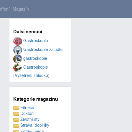
tření
Magazín
Další nemoci
Gastroskopie
Gastroskopie žaludku
gastroskopie
Gastroskopie
(Vyšetření žaludku)
Kategorie magazínu
Fitness
Doktoři
Životní styl
Strava, doplńky
Zdraví, věda