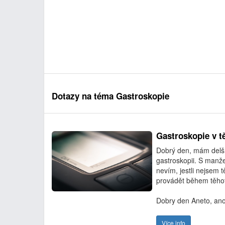
Dotazy na téma Gastroskopie
Gastroskopie v t
Dobrý den, mám delš
gastroskopii. S manž
nevím, jestli nejsem 
provádět během těhote
Dobry den Aneto, ano
Více info