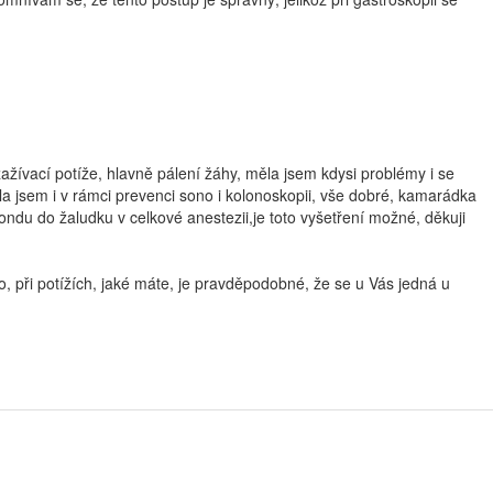
ažívací potíže, hlavně pálení žáhy, měla jsem kdysi problémy i se
a jsem i v rámci prevenci sono i kolonoskopii, vše dobré, kamarádka
i sondu do žaludku v celkové anestezii,je toto vyšetření možné, děkuji
o, při potížích, jaké máte, je pravděpodobné, že se u Vás jedná u