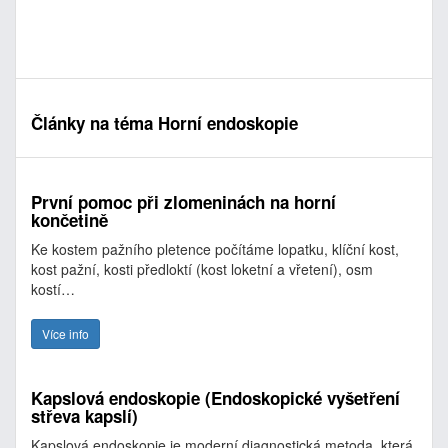
Články na téma Horní endoskopie
První pomoc při zlomeninách na horní
končetině
Ke kostem pažního pletence počítáme lopatku, klíční kost,
kost pažní, kosti předloktí (kost loketní a vřetení), osm
kostí…
Více info
Kapslová endoskopie (Endoskopické vyšetření
střeva kapslí)
Kapslová endoskopie je moderní diagnostická metoda, která