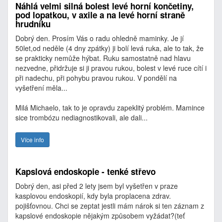
Náhlá velmi silná bolest levé horní končetiny,
pod lopatkou, v axile a na levé horní straně
hrudníku
Dobrý den. Prosím Vás o radu ohledně maminky. Je jí
50let,od neděle (4 dny zpátky) ji bolí levá ruka, ale to tak, že
se prakticky nemůže hýbat. Ruku samostatně nad hlavu
nezvedne, přidržuje si ji pravou rukou, bolest v levé ruce cítí i
při nadechu, při pohybu pravou rukou. V pondělí na
vyšetření měla...
Milá Michaelo, tak to je opravdu zapeklitý problém. Mamince
sice trombózu nediagnostikovali, ale dali...
Více info
Kapslová endoskopie - tenké střevo
Dobrý den, asi před 2 lety jsem byl vyšetřen v praze
kasplovou endoskopií, kdy byla proplacena zdrav.
pojišťovnou. Chci se zeptat jestli mám nárok si ten záznam z
kapslové endoskopie nějakým způsobem vyžádat?(teť