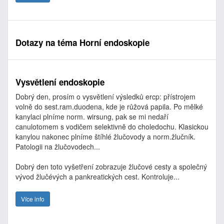
Dotazy na téma Horní endoskopie
Vysvětlení endoskopie
Dobrý den, prosím o vysvětlení výsledků ercp: přístrojem
volně do sest.ram.duodena, kde je růžová papila. Po mělké
kanylaci plníme norm. wirsung, pak se mi nedaří
canulotomem s vodičem selektivně do choledochu. Klasickou
kanylou nakonec plníme štíhlé žlučovody a norm.žlučník.
Patologii na žlučovodech...
Dobrý den toto vyšetření zobrazuje žlučové cesty a společný
vývod žlučévých a pankreatických cest. Kontroluje...
Více info