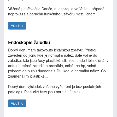
Vážená paní/slečno Dančo, endoskopie ve Vašem případě
neprokázala poruchu funkčního uzávěru mezi jícnem...
Více info
Endoskopie žaludku
Dobrý den, mám takovouto lékařskou zprávu: Přístroj
zaveden do jícnu kde je normální nález, dále volně do
žaludku, kde jsou řasy plastické, sliznice fundu i těla klidná, v
antru je mírně zarudlá a prosáklá, odběr na hp, volně
pylorem do bulbu duodena a D2, kde je normální nález. Co
znamenají ty plastické...
Dobrý den, výsledek vašeho vyšetření je bez postatných
patologií. Plastické řasy jsou normální nález,...
Více info