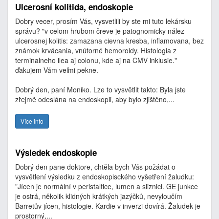
Ulcerosní kolitida, endoskopie
Dobry vecer, prosím Vás, vysvetlili by ste mi tuto lekársku
správu? "v celom hrubom čreve je patognomicky nález
ulcerosnej kolitis: zamazana cievna kresba, inflamovana, bez
známok krvácania, vnútorné hemoroidy. Histologia z
terminalneho ilea aj colonu, kde aj na CMV inklusie."
ďakujem Vám veľmi pekne.
Dobrý den, paní Moniko. Lze to vysvětlit takto: Byla jste
zřejmě odeslána na endoskopii, aby bylo zjištěno,...
Více info
Výsledek endoskopie
Dobrý den pane doktore, chtěla bych Vás požádat o
vysvětlení výsledku z endoskopisckého vyšetření žaludku:
"Jícen je normální v peristaltice, lumen a sliznici. GE junkce
je ostrá, několik klidných krátkých jazýčků, nevyloučím
Barretův jícen, histologie. Kardie v inverzi dovírá. Žaludek je
prostorný,...