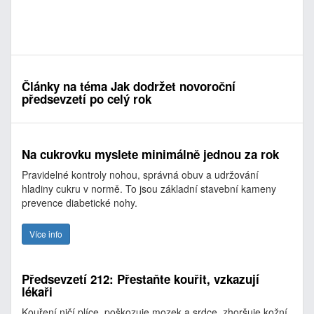
Články na téma Jak dodržet novoroční
předsevzetí po celý rok
Na cukrovku myslete minimálně jednou za rok
Pravidelné kontroly nohou, správná obuv a udržování
hladiny cukru v normě. To jsou základní stavební kameny
prevence diabetické nohy.
Více info
Předsevzetí 212: Přestaňte kouřit, vzkazují
lékaři
Kouření ničí plíce, poškozuje mozek a srdce, zhoršuje kožní