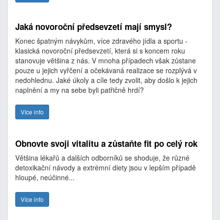
Jaká novoroční předsevzetí mají smysl?
Konec špatným návykům, více zdravého jídla a sportu -
klasická novoroční předsevzetí, která si s koncem roku
stanovuje většina z nás. V mnoha případech však zůstane
pouze u jejich vyřčení a očekávaná realizace se rozplývá v
nedohlednu. Jaké úkoly a cíle tedy zvolit, aby došlo k jejich
naplnění a my na sebe byli patřičně hrdí?
Více info
Obnovte svoji vitalitu a zůstaňte fit po celý rok
Většina lékařů a dalších odborníků se shoduje, že různé
detoxikační návody a extrémní diety jsou v lepším případě
hloupé, neúčinné...
Více info