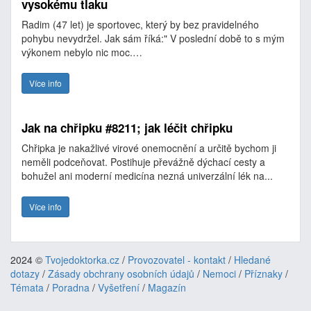
vysokému tlaku
Radim (47 let) je sportovec, který by bez pravidelného
pohybu nevydržel. Jak sám říká:" V poslední době to s mým
výkonem nebylo nic moc.…
Více info
Jak na chřipku #8211; jak léčit chřipku
Chřipka je nakažlivé virové onemocnění a určitě bychom ji
neměli podceňovat. Postihuje převážně dýchací cesty a
bohužel ani moderní medicína nezná univerzální lék na...
Více info
2024 ©
Tvojedoktorka.cz
/
Provozovatel - kontakt
/
Hledané
dotazy
/
Zásady obchrany osobních údajů
/
Nemoci
/
Příznaky
/
Témata
/
Poradna
/
Vyšetření
/
Magazín