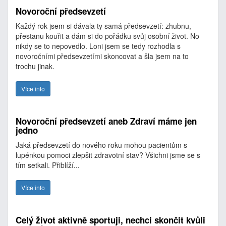
Novoroční předsevzetí
Každý rok jsem si dávala ty samá předsevzetí: zhubnu,
přestanu kouřit a dám si do pořádku svůj osobní život. No
nikdy se to nepovedlo. Loni jsem se tedy rozhodla s
novoročními předsevzetími skoncovat a šla jsem na to
trochu jinak.
Více info
Novoroční předsevzetí aneb Zdraví máme jen
jedno
Jaká předsevzetí do nového roku mohou pacientům s
lupénkou pomoci zlepšit zdravotní stav? Všichni jsme se s
tím setkali. Přiblíží...
Více info
Celý život aktivně sportuji, nechci skončit kvůli