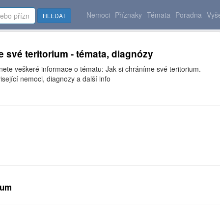
Nemoci
Příznaky
Témata
Poradna
Vyše
HLEDAT
e své teritorium - témata, diagnózy
nete veškeré informace o tématu: Jak si chráníme své teritorium.
isející nemoci, diagnozy a další info
ium