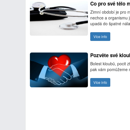
Co pro své tělo 
Zimní období je pro 
nechce a organismu je
upadá do špatné nála
Více info
Pozvěte své klou
Bolest kloubů, pocit z
pak vám pomůžeme naj
Více info