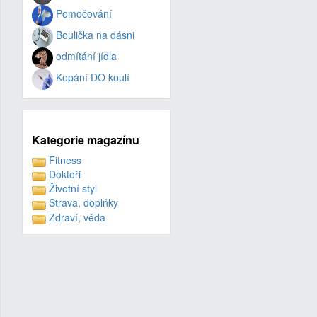
Pomočování
Boulička na dásni
odmítání jídla
Kopání DO koulí
Kategorie magazínu
Fitness
Doktoři
Životní styl
Strava, doplńky
Zdraví, věda