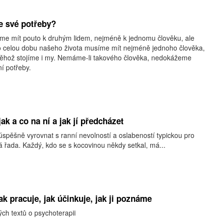
e své potřeby?
me mít pouto k druhým lidem, nejméně k jednomu člověku, ale
 Po celou dobu našeho života musíme mít nejméně jednoho člověka,
o něhož stojíme i my. Nemáme-li takového člověka, nedokážeme
í potřeby.
ak a co na ní a jak jí předcházet
úspěšně vyrovnat s ranní nevolností a oslabeností typickou pro
lá řada. Každý, kdo se s kocovinou někdy setkal, má...
ak pracuje, jak účinkuje, jak ji poznáme
ých textů o psychoterapii