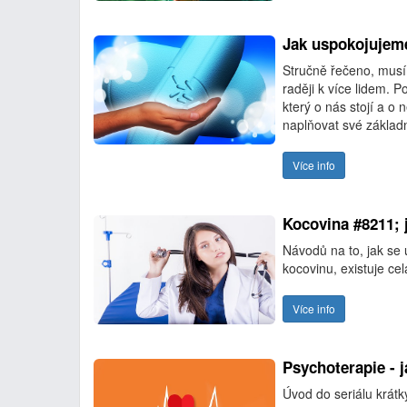
Jak uspokojujem
Stručně řečeno, musí
raději k více lidem.
který o nás stojí a 
naplňovat své základn
Více info
Kocovina #8211; j
Návodů na to, jak se 
kocovinu, existuje ce
Více info
Psychoterapie - j
Úvod do seriálu krátk