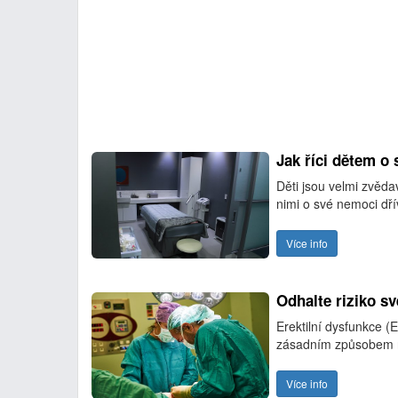
Jak říci dětem o
Děti jsou velmi zvěda
nimi o své nemoci dřív
Více info
Odhalte riziko sv
Erektilní dysfunkce 
zásadním způsobem 
Více info