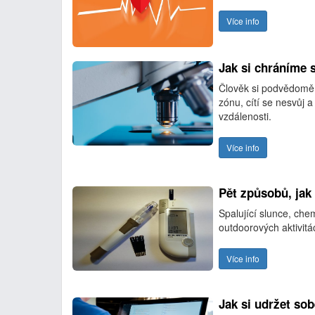
Více info
Jak si chráníme 
Člověk si podvědomě 
zónu, cítí se nesvůj
vzdálenosti.
Více info
Pět způsobů, jak 
Spalující slunce, che
outdoorových aktivitác
Více info
Jak si udržet so