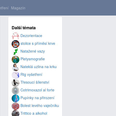
tření
Magazín
Další témata
Dezorientace
stolice s příměsí krve
Natažené vazy
Pletysmografie
Nateklá uzlina na krku
Rtg vyšetření
Třesoucí šílenství
Cotrimoxazol al forte
Pupínky na přirození
Bolest levého vaječníku
Trittico a alkohol