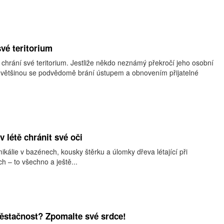
své teritorium
chrání své teritorium. Jestliže někdo neznámý překročí jeho osobní
 a většinou se podvědomě brání ústupem a obnovením přijatelné
v létě chránit své oči
mikálie v bazénech, kousky štěrku a úlomky dřeva létající při
h – to všechno a ještě...
běstačnost? Zpomalte své srdce!