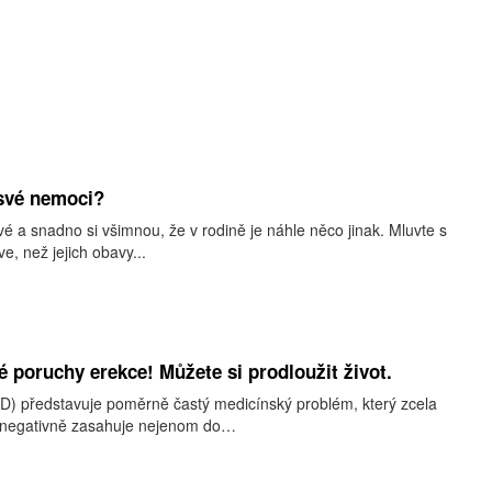
 své nemoci?
vé a snadno si všimnou, že v rodině je náhle něco jinak. Mluvte s
e, než jejich obavy...
é poruchy erekce! Můžete si prodloužit život.
(ED) představuje poměrně častý medicínský problém, který zcela
negativně zasahuje nejenom do…