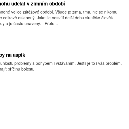
mohu udělat v zimním období
mnohé velice zátěžové období. Všude je zima, tma, nic se nikomu
 celkově oslabený. Jakmile nesvítí delší dobu sluníčko člověk
dy a je často unavený. Proto...
by na aspik
tuhlosti, problémy s pohybem i vstáváním. Jestli je to i váš problém,
ít příčinu bolesti.