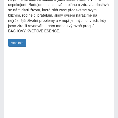
uspokojení. Radujeme se ze svého elánu a zdraví a dostává
se nám darů života, které rádi zase předáváme svým
bližním, rodině či přátelům. Jindy ovšem narážíme na
nejrůznější životní problémy a v nepříjemných chvílích, kdy
jsme ztratili rovnováhu, nám mohou výrazně prospět
BACHOVY KVĚTOVÉ ESENCE.
Více info