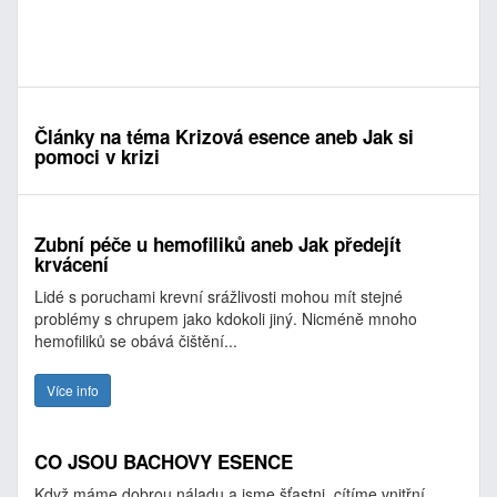
Články na téma Krizová esence aneb Jak si
pomoci v krizi
Zubní péče u hemofiliků aneb Jak předejít
krvácení
Lidé s poruchami krevní srážlivosti mohou mít stejné
problémy s chrupem jako kdokoli jiný. Nicméně mnoho
hemofiliků se obává čištění...
Více info
CO JSOU BACHOVY ESENCE
Když máme dobrou náladu a jsme šťastni, cítíme vnitřní