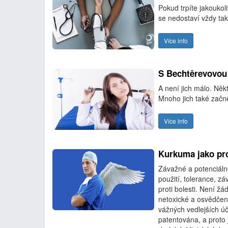
Pokud trpíte jakoukol
se nedostaví vždy tako
Více info
S Bechtěrevovou 
A není jich málo. Něk
Mnoho jich také začn
Více info
Kurkuma jako pro
Závažné a potenciálně
použití, tolerance, zá
proti bolesti. Není ž
netoxické a osvědčené
vážných vedlejších ú
patentována, a proto