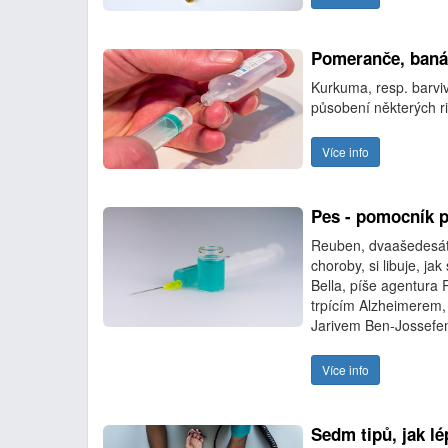
Pomeranče, banán
Kurkuma, resp. barv
působení některých ri
Více info
Pes - pomocník p
Reuben, dvaašedesáti
choroby, si libuje, ja
Bella, píše agentura R
trpícím Alzheimerem, 
Jarivem Ben-Jossefe
Více info
Sedm tipů, jak l