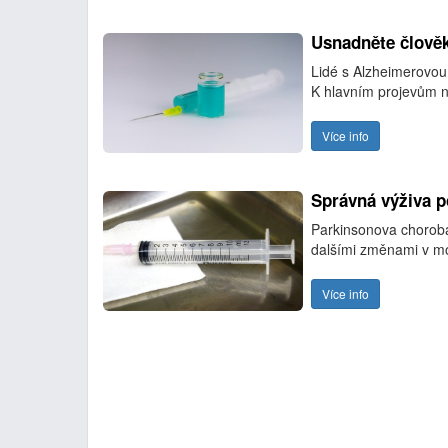
Usnadněte člověk
Lidé s Alzheimerovou 
K hlavním projevům ne
Více info
Správná výživa 
Parkinsonova chorob
dalšími změnami v mo
Více info