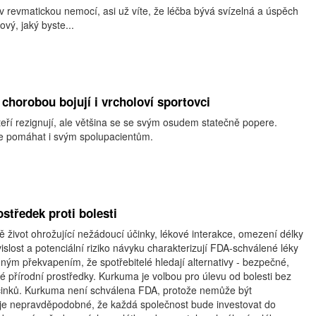
iv revmatickou nemocí, asi už víte, že léčba bývá svízelná a úspěch
vý, jaký byste...
chorobou bojují i vrcholoví sportovci
teří rezignují, ale většina se se svým osudem statečně popere.
e pomáhat i svým spolupacientům.
středek proti bolesti
 život ohrožující nežádoucí účinky, lékové interakce, omezení délky
vislost a potenciální riziko návyku charakterizují FDA-schválené léky
ádným překvapením, že spotřebitelé hledají alternativy - bezpečné,
 přírodní prostředky. Kurkuma je volbou pro úlevu od bolesti bez
činků. Kurkuma není schválena FDA, protože nemůže být
 je nepravděpodobné, že každá společnost bude investovat do