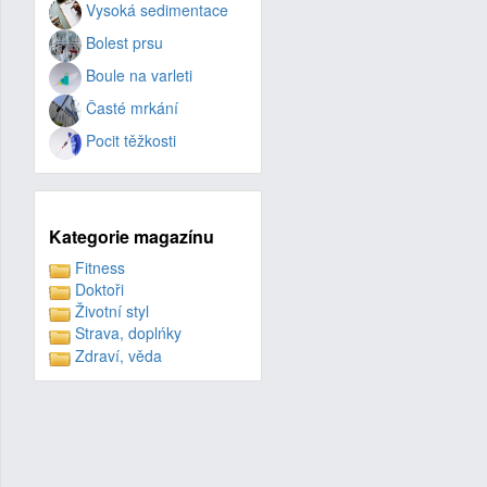
Vysoká sedimentace
Bolest prsu
Boule na varleti
Časté mrkání
Pocit těžkosti
Kategorie magazínu
Fitness
Doktoři
Životní styl
Strava, doplńky
Zdraví, věda