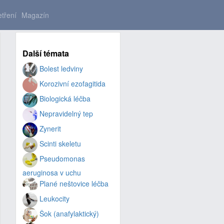
tření
Magazín
Další témata
Bolest ledviny
Korozivní ezofagitida
Biologická léčba
Nepravidelný tep
Zynerit
Scinti skeletu
Pseudomonas
aeruginosa v uchu
Plané neštovice léčba
Leukocity
Šok (anafylaktický)