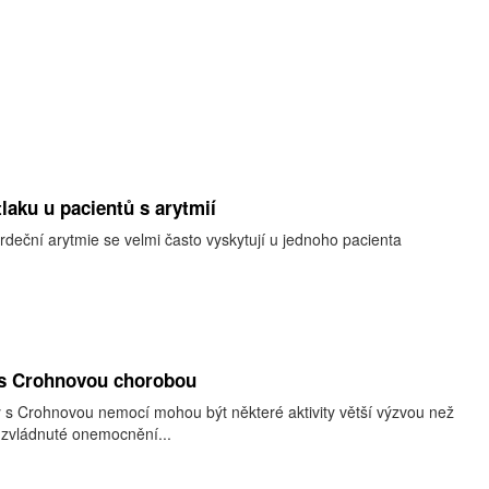
laku u pacientů s arytmií
srdeční arytmie se velmi často vyskytují u jednoho pacienta
t s Crohnovou chorobou
y s Crohnovou nemocí mohou být některé aktivity větší výzvou než
e zvládnuté onemocnění...