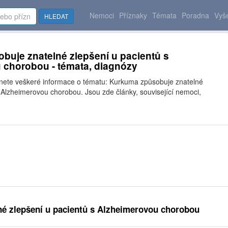
Nemoci
Příznaky
Témata
Poradna
Vyše
HLEDAT
uje znatelné zlepšení u pacientů s
 chorobou - témata, diagnózy
znete veškeré informace o tématu: Kurkuma způsobuje znatelné
 Alzheimerovou chorobou. Jsou zde články, související nemoci,
é zlepšení u pacientů s Alzheimerovou chorobou