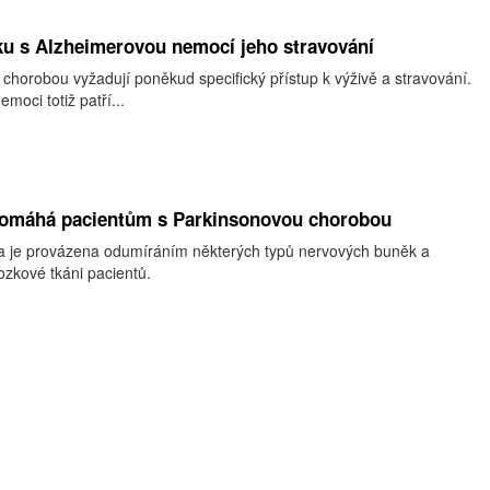
u s Alzheimerovou nemocí jeho stravování
chorobou vyžadují poněkud specifický přístup k výživě a stravování.
moci totiž patří...
pomáhá pacientům s Parkinsonovou chorobou
a je provázena odumíráním některých typů nervových buněk a
zkové tkáni pacientů.