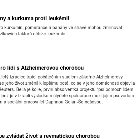
y a kurkuma proti leukémii
ivo kurkumin, pomeranče a banány ve stravě mohou zmirňovat
zikových faktorů dětské leukémie.
ro lidi s Alzheimerovou chorobou
letý Izraelec trpící počátečním stadiem zákeřné Alzheimerovy
k se jeho život změnil k lepšímu poté, co se v jeho domácnosti objevila
euters. Bella je kolie, první absolventka projektu "psí pomoci" lidem
jenž je v Izraeli výsledkem čtyřleté spolupráce mezi jejím psovodem
m a sociální pracovnicí Daphnou Golan-Šemešovou.
épe zvládat život s revmatickou chorobou