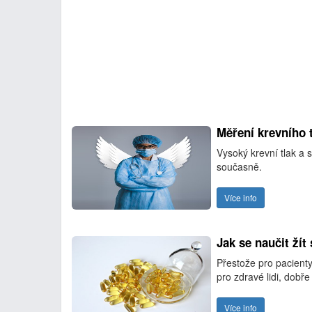
Měření krevního t
Vysoký krevní tlak a 
současně.
Více info
Jak se naučit ží
Přestože pro pacient
pro zdravé lidi, dobř
Více info