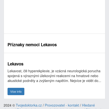
Příznaky nemoci Lekavos
Lekavos
Lekavost, čili hyperekplexie, je vzácná neurologická porucha
spojená s výraznými úlekovými reakcemi na hmatové nebo
akustické podněty a zvýšeným napětím. Nejvíce je vidět do...
Více info
2024 ©
Tvojedoktorka.cz
/
Provozovatel - kontakt
/
Hledané