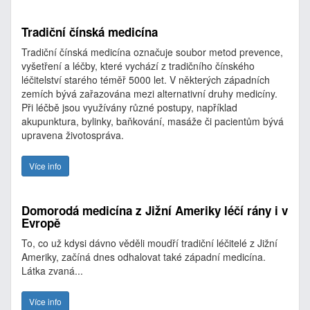
Tradiční čínská medicína
Tradiční čínská medicína označuje soubor metod prevence,
vyšetření a léčby, které vychází z tradičního čínského
léčitelství starého téměř 5000 let. V některých západních
zemích bývá zařazována mezi alternativní druhy medicíny.
Při léčbě jsou využívány různé postupy, například
akupunktura, bylinky, baňkování, masáže či pacientům bývá
upravena životospráva.
Více info
Domorodá medicína z Jižní Ameriky léčí rány i v
Evropě
To, co už kdysi dávno věděli moudří tradiční léčitelé z Jižní
Ameriky, začíná dnes odhalovat také západní medicína.
Látka zvaná...
Více info