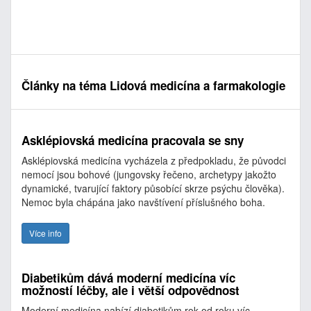
Články na téma Lidová medicína a farmakologie
Asklépiovská medicína pracovala se sny
Asklépiovská medicína vycházela z předpokladu, že původci
nemocí jsou bohové (jungovsky řečeno, archetypy jakožto
dynamické, tvarující faktory působící skrze psýchu člověka).
Nemoc byla chápána jako navštívení příslušného boha.
Více info
Diabetikům dává moderní medicína víc
možností léčby, ale i větší odpovědnost
Moderní medicína nabízí diabetikům rok od roku víc