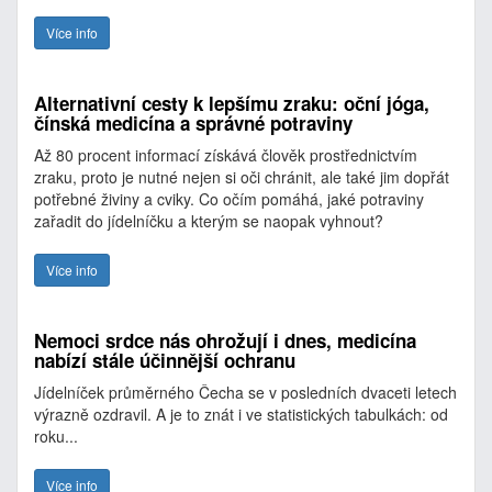
Více info
Alternativní cesty k lepšímu zraku: oční jóga,
čínská medicína a správné potraviny
Až 80 procent informací získává člověk prostřednictvím
zraku, proto je nutné nejen si oči chránit, ale také jim dopřát
potřebné živiny a cviky. Co očím pomáhá, jaké potraviny
zařadit do jídelníčku a kterým se naopak vyhnout?
Více info
Nemoci srdce nás ohrožují i dnes, medicína
nabízí stále účinnější ochranu
Jídelníček průměrného Čecha se v posledních dvaceti letech
výrazně ozdravil. A je to znát i ve statistických tabulkách: od
roku...
Více info