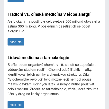
Tradiční vs. čínská medicína v léčbě alergií
Alergická rýma postihuje celosvětově 500 milionů obyvatel a
astma 300 milionů. V posledních desetiletích se počet
alergiků ve...
Více info
Lidová medicína a farmakologie
S příchodem organické chemie v 19. století se započalo s
vědeckým studiem rostlin. Chemici oddělili aktivní látky,
identifikovali jejich účinky a chemickou strukturu. Díky
"fytochemické revoluci" bylo možné léčit nemoci pouze
malými dávkami účinných látek, a nebylo nutné používat
celou rostlinu. Zrodila se farmakologie, věda, která zkoumá
účinky drog na lidský organismus.
Více info