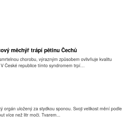
ový měchýř trápí pětinu Čechů
 smrtelnou chorobu, výrazným způsobem ovlivňuje kvalitu
. V České republice tímto syndromem trpí…
ý orgán uložený za stydkou sponou. Svoji velikost mění podle
t více než litr moči. Tvarem...