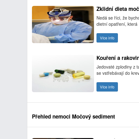
Zklidní dieta mo
Nedá se říci, že bych
dietní opatření, která
Více info
Kouření a rakovin
Jedovaté zplodiny z t
se vstřebávají do kre
Více info
Přehled nemoci Močový sediment