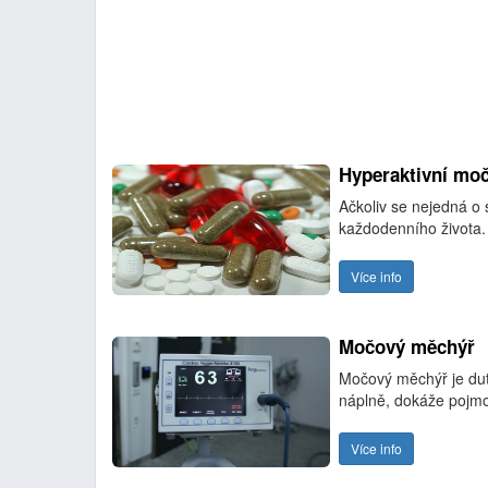
Hyperaktivní moč
Ačkoliv se nejedná o
každodenního života
Více info
Močový měchýř
Močový měchýř je dut
náplně, dokáže pojmou
Více info