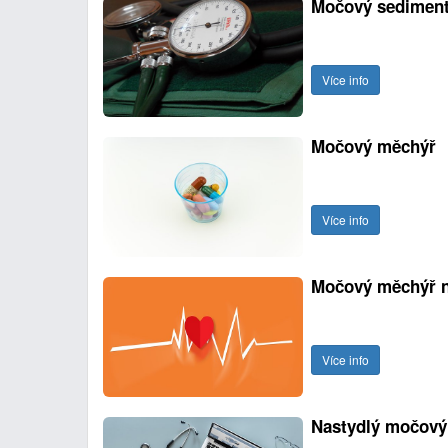
Močový sedimen
Více info
Močový měchýř
Více info
Močový měchýř 
Více info
Nastydlý močový