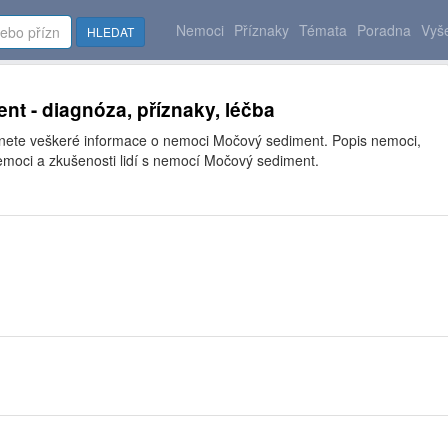
Nemoci
Příznaky
Témata
Poradna
Vyše
HLEDAT
t - diagnóza, příznaky, léčba
znete veškeré informace o nemoci Močový sediment. Popis nemoci,
emoci a zkušenosti lidí s nemocí Močový sediment.