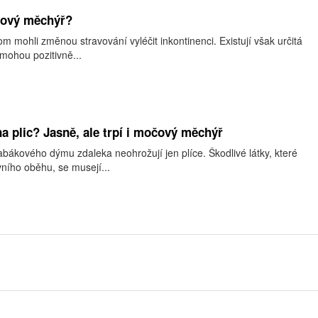
čový měchýř?
om mohli změnou stravování vyléčit inkontinenci. Existují však určitá
 mohou pozitivně...
a plic? Jasně, ale trpí i močový měchýř
abákového dýmu zdaleka neohrožují jen plíce. Škodlivé látky, které
vního oběhu, se musejí...