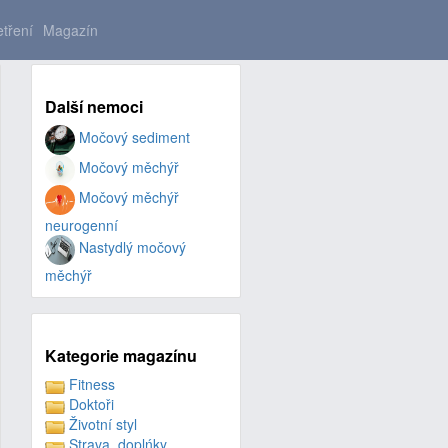
tření
Magazín
Další nemoci
Močový sediment
Močový měchýř
Močový měchýř
neurogenní
Nastydlý močový
měchýř
Kategorie magazínu
Fitness
Doktoři
Životní styl
Strava, doplńky