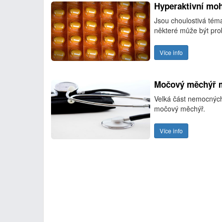
Hyperaktivní moh
Jsou choulostivá téma
některé může být probl
Více info
Močový měchýř m
Velká část nemocných
močový měchýř.
Více info