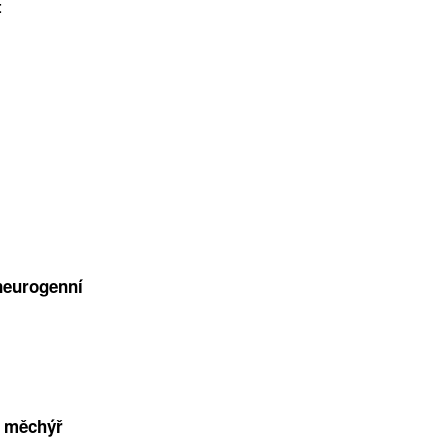
t
neurogenní
 měchýř