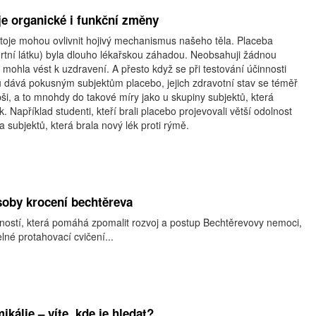
e organické i funkční změny
toje mohou ovlivnit hojivý mechanismus našeho těla. Placeba
ertní látku) byla dlouho lékařskou záhadou. Neobsahuji žádnou
y mohla vést k uzdravení. A přesto když se při testování účinnosti
 dává pokusným subjektům placebo, jejich zdravotní stav se téměř
i, a to mnohdy do takové míry jako u skupiny subjektů, která
. Například studenti, kteří brali placebo projevovali větší odolnost
a subjektů, která brala nový lék proti rýmě.
oby krocení bechtěreva
nností, která pomáhá zpomalit rozvoj a postup Bechtěrevovy nemoci,
lné protahovací cvičení...
kálie – víte, kde je hledat?