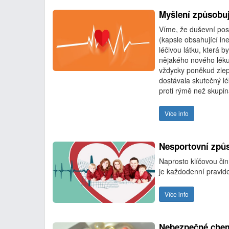
Myšlení způsobuj
Víme, že duševní pos
(kapsle obsahující in
léčivou látku, která b
nějakého nového léku
vždycky poněkud zlepš
dostávala skutečný lék
proti rýmě než skupin
Více info
Nesportovní způs
Naprosto klíčovou či
je každodenní pravide
Více info
Nebezpečné chemi