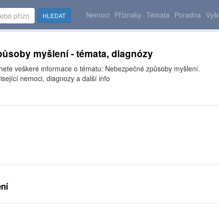
Nemoci
Příznaky
Témata
Poradna
Vyše
HLEDAT
ůsoby myšlení - témata, diagnózy
znete veškeré informace o tématu: Nebezpečné způsoby myšlení.
isející nemoci, diagnozy a další info
ní