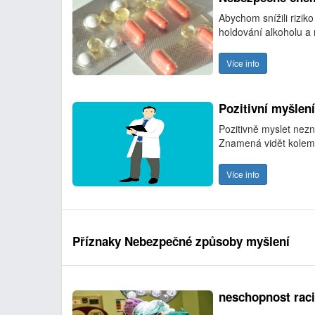
Abychom snížili rizik
holdování alkoholu a
Více info
Pozitivní myšlení
Pozitivně myslet nezn
Znamená vidět kolem 
Více info
Příznaky Nebezpečné způsoby myšlení
neschopnost raci