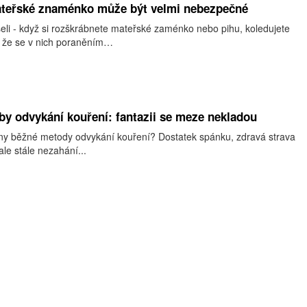
teřské znaménko může být velmi nebezpečné
lyšeli - když si rozškrábnete mateřské zaménko nebo pihu, koledujete
a, že se v nich poraněním…
y odvykání kouření: fantazii se meze nekladou
hny běžné metody odvykání kouření? Dostatek spánku, zdravá strava
ale stále nezahání...