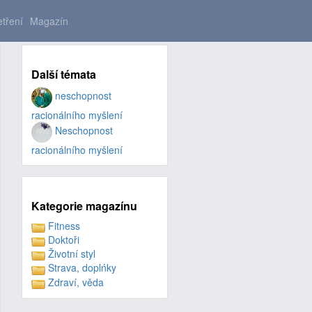
tření
Magazín
Další témata
neschopnost
racionálního myšlení
Neschopnost
racionálního myšlení
Kategorie magazínu
Fitness
Doktoři
Životní styl
Strava, doplńky
Zdraví, věda