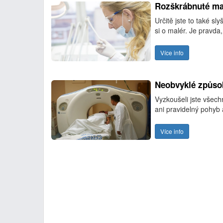
Rozškrábnuté ma
Určitě jste to také s
si o malér. Je pravd
Více info
Neobvyklé způsob
Vyzkoušeli jste všec
ani pravidelný pohyb 
Více info