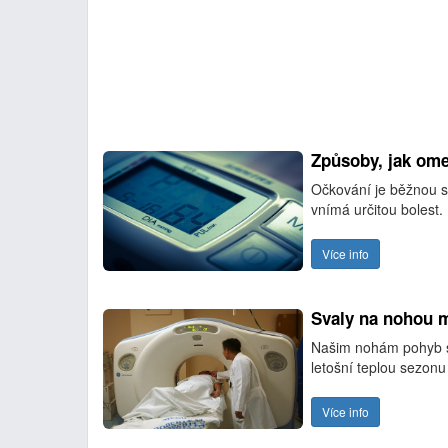
Způsoby, jak ome
Očkování je běžnou so
vnímá určitou bolest.
Více info
Svaly na nohou 
Našim nohám pohyb sv
letošní teplou sezonu
Více info