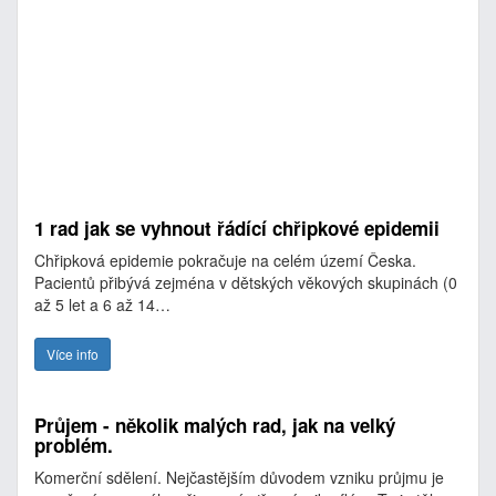
1 rad jak se vyhnout řádící chřipkové epidemii
Chřipková epidemie pokračuje na celém území Česka.
Pacientů přibývá zejména v dětských věkových skupinách (0
až 5 let a 6 až 14…
Více info
Průjem - několik malých rad, jak na velký
problém.
Komerční sdělení. Nejčastějším důvodem vzniku průjmu je