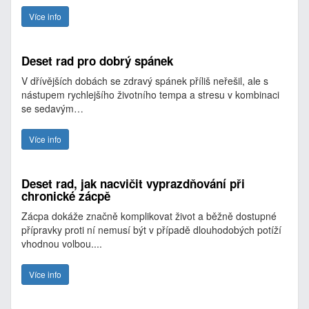
Více info
Deset rad pro dobrý spánek
V dřívějších dobách se zdravý spánek příliš neřešil, ale s
nástupem rychlejšího životního tempa a stresu v kombinaci
se sedavým…
Více info
Deset rad, jak nacvičit vyprazdňování při
chronické zácpě
Zácpa dokáže značně komplikovat život a běžně dostupné
přípravky proti ní nemusí být v případě dlouhodobých potíží
vhodnou volbou....
Více info