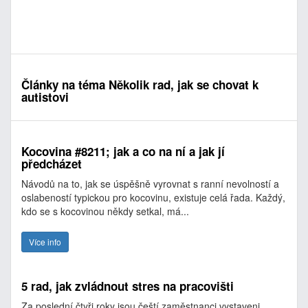
Články na téma Několik rad, jak se chovat k
autistovi
Kocovina #8211; jak a co na ní a jak jí
předcházet
Návodů na to, jak se úspěšně vyrovnat s ranní nevolností a
oslabeností typickou pro kocovinu, existuje celá řada. Každý,
kdo se s kocovinou někdy setkal, má...
Více info
5 rad, jak zvládnout stres na pracovišti
Za poslední čtyři roky jsou čeští zaměstnanci vystaveni