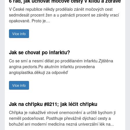
6 rad, jak uchovat močové cesty v klidu a zdravé
V České republice někdy prodělalo zánět močových cest
sedmdesát procent žen a u patnácti procent se záněty vrací
opakovaně. Proto je…
Více info
Jak se chovat po infarktu?
Co se smí a nesmí dělat po prodělaném infarktu.Zjištěna
angina pectoris.Po akutním infarktu provedena
angioplastika.děkuji za odpověď
Více info
Jak na chřipku #8211; jak léčit chřipku
Chřipka je nakažlivé virové onemocnění a určitě bychom ji
neměli podceňovat. Postihuje převážně dýchací cesty a
bohužel ani moderní medicína nezná univerzální lék na...