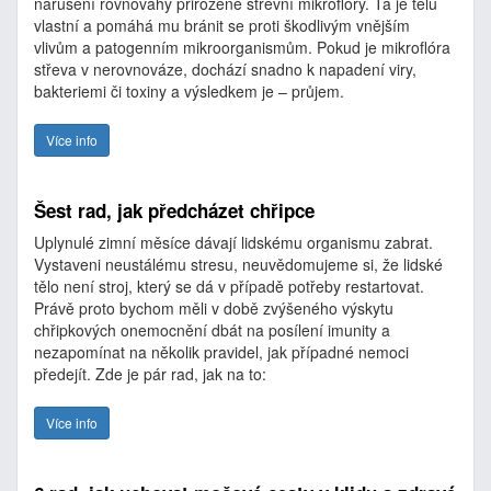
narušení rovnováhy přirozené střevní mikroflóry. Ta je tělu
vlastní a pomáhá mu bránit se proti škodlivým vnějším
vlivům a patogenním mikroorganismům. Pokud je mikroflóra
střeva v nerovnováze, dochází snadno k napadení viry,
bakteriemi či toxiny a výsledkem je – průjem.
Více info
Šest rad, jak předcházet chřipce
Uplynulé zimní měsíce dávají lidskému organismu zabrat.
Vystaveni neustálému stresu, neuvědomujeme si, že lidské
tělo není stroj, který se dá v případě potřeby restartovat.
Právě proto bychom měli v době zvýšeného výskytu
chřipkových onemocnění dbát na posílení imunity a
nezapomínat na několik pravidel, jak případné nemoci
předejít. Zde je pár rad, jak na to:
Více info