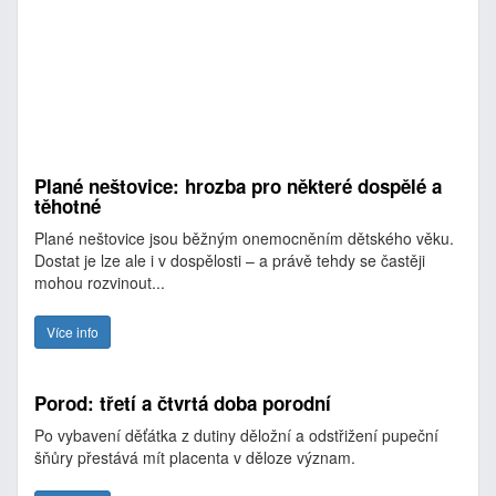
Plané neštovice: hrozba pro některé dospělé a
těhotné
Plané neštovice jsou běžným onemocněním dětského věku.
Dostat je lze ale i v dospělosti – a právě tehdy se častěji
mohou rozvinout...
Více info
Porod: třetí a čtvrtá doba porodní
Po vybavení děťátka z dutiny děložní a odstřižení pupeční
šňůry přestává mít placenta v děloze význam.