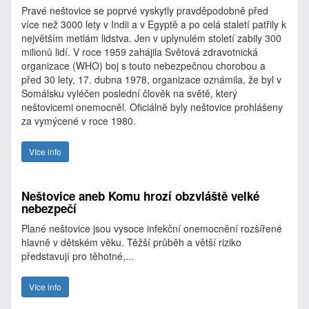
Pravé neštovice se poprvé vyskytly pravděpodobně před
více než 3000 lety v Indii a v Egyptě a po celá staletí patřily k
největším metlám lidstva. Jen v uplynulém století zabily 300
milionů lidí. V roce 1959 zahájila Světová zdravotnická
organizace (WHO) boj s touto nebezpečnou chorobou a
před 30 lety, 17. dubna 1978, organizace oznámila, že byl v
Somálsku vyléčen poslední člověk na světě, který
neštovicemi onemocněl. Oficiálně byly neštovice prohlášeny
za vymýcené v roce 1980.
Více info
Neštovice aneb Komu hrozí obzvláště velké
nebezpečí
Plané neštovice jsou vysoce infekční onemocnění rozšířené
hlavně v dětském věku. Těžší průběh a větší riziko
představují pro těhotné,...
Více info