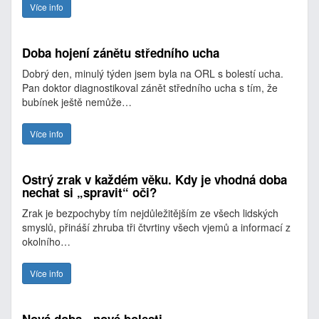
Více info
Doba hojení zánětu středního ucha
Dobrý den, minulý týden jsem byla na ORL s bolestí ucha.
Pan doktor diagnostikoval zánět středního ucha s tím, že
bubínek ještě nemůže…
Více info
Ostrý zrak v každém věku. Kdy je vhodná doba
nechat si „spravit“ oči?
Zrak je bezpochyby tím nejdůležitějším ze všech lidských
smyslů, přináší zhruba tři čtvrtiny všech vjemů a informací z
okolního…
Více info