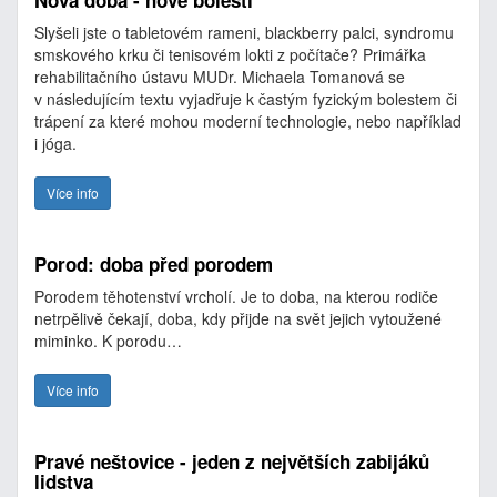
Nová doba - nové bolesti
Slyšeli jste o tabletovém rameni, blackberry palci, syndromu
smskového krku či tenisovém lokti z počítače? Primářka
rehabilitačního ústavu MUDr. Michaela Tomanová se
v následujícím textu vyjadřuje k častým fyzickým bolestem či
trápení za které mohou moderní technologie, nebo například
i jóga.
Více info
Porod: doba před porodem
Porodem těhotenství vrcholí. Je to doba, na kterou rodiče
netrpělivě čekají, doba, kdy přijde na svět jejich vytoužené
miminko. K porodu…
Více info
Pravé neštovice - jeden z největších zabijáků
lidstva