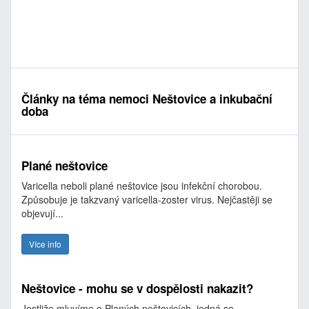
Články na téma nemoci Neštovice a inkubační
doba
Plané neštovice
Varicella neboli plané neštovice jsou infekční chorobou.
Způsobuje je takzvaný varicella-zoster virus. Nejčastěji se
objevují...
Více info
Neštovice - mohu se v dospělosti nakazit?
Jestliže mluvíme o Planých neštovicích, jedná se