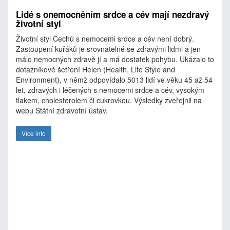
Lidé s onemocněním srdce a cév mají nezdravý
životní styl
Životní styl Čechů s nemocemi srdce a cév není dobrý.
Zastoupení kuřáků je srovnatelné se zdravými lidmi a jen
málo nemocných zdravě jí a má dostatek pohybu. Ukázalo to
dotazníkové šetření Helen (Health, Life Style and
Environment), v němž odpovídalo 5013 lidí ve věku 45 až 54
let, zdravých i léčených s nemocemi srdce a cév, vysokým
tlakem, cholesterolem či cukrovkou. Výsledky zveřejnil na
webu Státní zdravotní ústav.
Více info