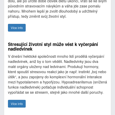
dolů, ale po určité době člověk dietu ukončí, vrátí se ke svým
původním stravovacím návykům a váha jde zase pomalu
nahoru. Mnohem lepší je zvolit dlouhodobý a udržitelný
přístup, tedy změnit svůj životní styl.
Více info
Stresující životní styl může vést k vyčerpání
nadledvinek
V dnešní hektické společnosti mnoho lidí prodělá vyčerpání
nadledvinek, aniž by o tom věděli. Nadledvinky jsou dva
malé orgány uloženy nad ledvinami. Produkují hormony,
které spouští stresovou reakci jako je např. instinkt „boj nebo
útěk“, a jsou zapojeny do komplexní hormonální interakce
mezi hypotalamem a hypofýzou. Hypoadreanlismus (snížená
funkce nadledvinek) potlačuje individuální schopnost
vypořádat se se stresem, stejně jako mnohé další poruchy.
Více info