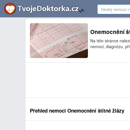
Onemocnění ští
Na této stránce nale
nemoci, diagnózu, př
Přehled nemoci Onemocnění štítné žlázy