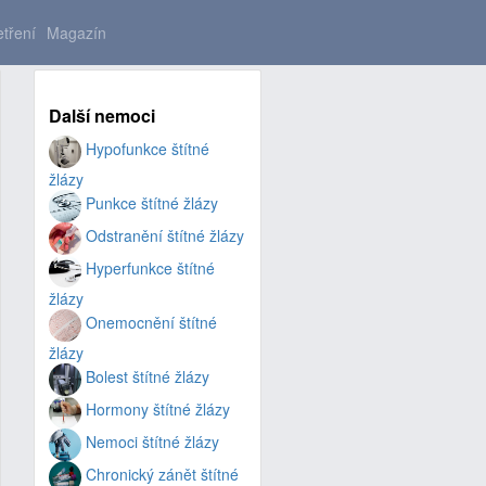
tření
Magazín
Další nemoci
Hypofunkce štítné
žlázy
Punkce štítné žlázy
Odstranění štítné žlázy
Hyperfunkce štítné
žlázy
Onemocnění štítné
žlázy
Bolest štítné žlázy
Hormony štítné žlázy
Nemoci štítné žlázy
Chronický zánět štítné