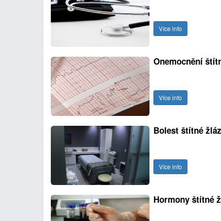
Více info
Onemocnění štítn
Více info
Bolest štítné žlá
Více info
Hormony štítné ž