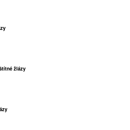
ázy
títné žlázy
lázy