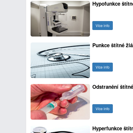
Hypofunkce štítn
Více info
Punkce štítné žl
Více info
Odstranění štítné
Více info
Hyperfunkce štít