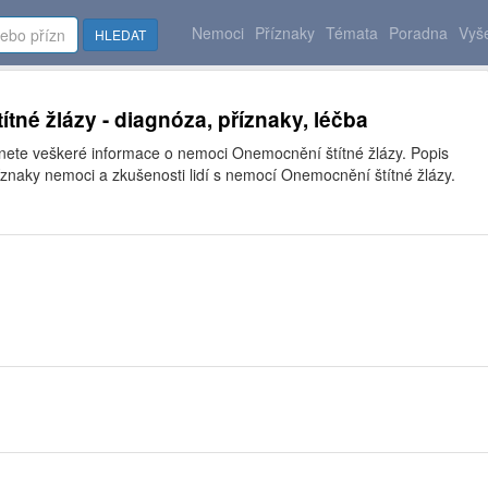
Nemoci
Příznaky
Témata
Poradna
Vyše
HLEDAT
tné žlázy - diagnóza, příznaky, léčba
znete veškeré informace o nemoci Onemocnění štítné žlázy. Popis
íznaky nemoci a zkušenosti lidí s nemocí Onemocnění štítné žlázy.