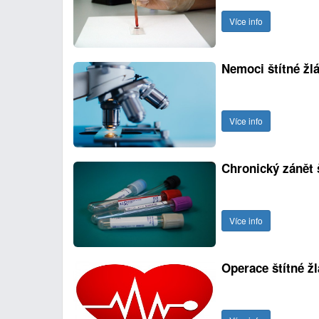
Více info
Nemoci štítné žl
Více info
Chronický zánět š
Více info
Operace štítné ž