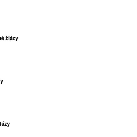
é žlázy
zy
lázy