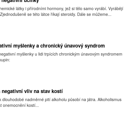
 negativní účinky
hemické látky i přírodními hormony, jež si tělo samo vyrábí. Vyrábějí
Zjednodušeně se této látce říkají steroidy. Dále se můžeme...
ativní myšlenky a chronický únavový syndrom
negativní myšlenky u lidi trpících chronickým únavovým syndromem
kupin:
negativní vliv na stav kostí
ak dlouhodobé nadměrné pití alkoholu působí na játra. Alkoholismus
 onemocnění kostí...