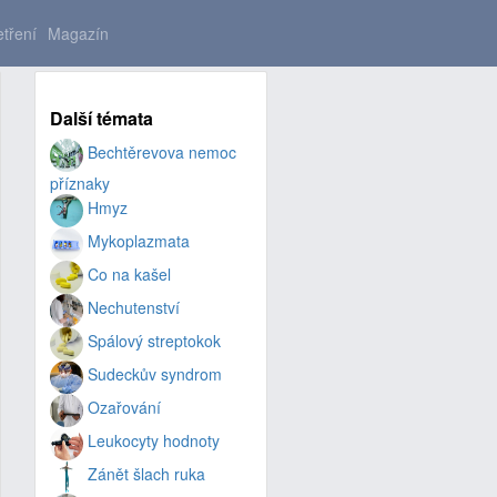
tření
Magazín
Další témata
Bechtěrevova nemoc
příznaky
Hmyz
Mykoplazmata
Co na kašel
Nechutenství
Spálový streptokok
Sudeckův syndrom
Ozařování
Leukocyty hodnoty
Zánět šlach ruka