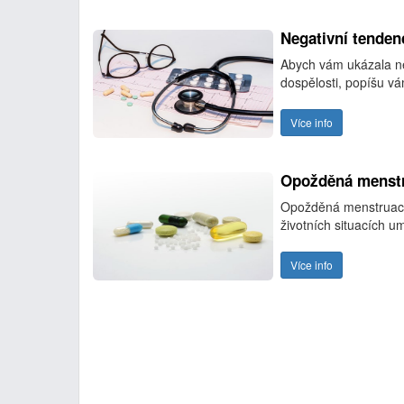
Negativní tenden
Abych vám ukázala něk
dospělosti, popíšu vá
Více info
Opožděná menst
Opožděná menstruace n
životních situacích um
Více info