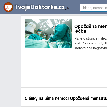
Opožděná menst
léčba
Na této stránce nale
test. Popis nemoci, 
menstruace negativní 
Články na téma nemoci Opožděná menstruac