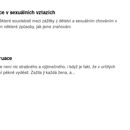
ce v sexuálních vztazích
teré souvislosti mezi zážitky z dětství a sexuálním chováním v
m některé způsoby, jak jsme zraňováni.
ruace
ení nic strašného a výjimečného, i když je fakt, že v určitých
í pěkně vyděsit. Zažila ji každá žena, a...