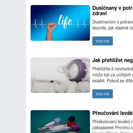
Dusičnany v potr
zdraví
Dusičnanům v potravě
dozvíte, jak vlastně na
Více info
Jak přehlížet neg
Přehlížíte-li nevhodné
může být za určitých
oslabit. Pokud se dítě
Více info
Přeučování levák
Přeškolování leváků 
zakladatelé Prvního r