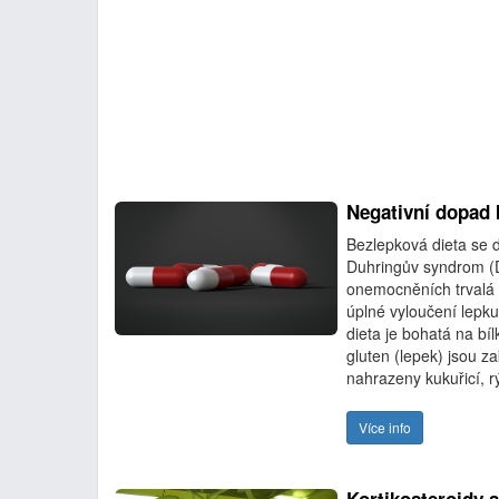
Negativní dopad 
Bezlepková dieta se d
Duhringův syndrom (Du
onemocněních trvalá a 
úplné vyloučení lepku
dieta je bohatá na bí
gluten (lepek) jsou z
nahrazeny kukuřicí, r
Více info