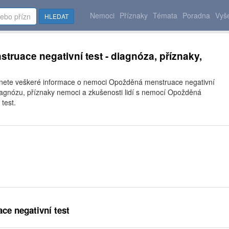
Nemoci
Příznaky
Témata
Poradna
Vyše
HLEDAT
ruace negativní test - diagnóza, příznaky,
znete veškeré informace o nemoci Opožděná menstruace negativní
diagnózu, příznaky nemoci a zkušenosti lidí s nemocí Opožděná
test.
e negativní test