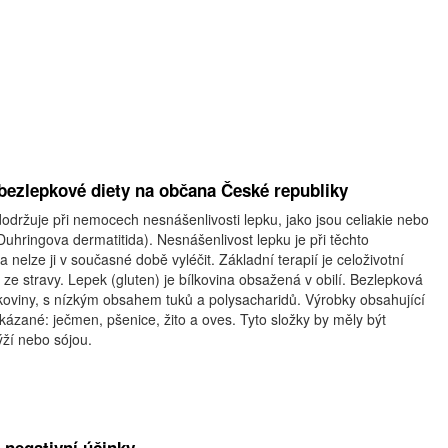
bezlepkové diety na občana České republiky
održuje při nemocech nesnášenlivosti lepku, jako jsou celiakie nebo
hringova dermatitida). Nesnášenlivost lepku je při těchto
nelze ji v současné době vyléčit. Základní terapií je celoživotní
 ze stravy. Lepek (gluten) je bílkovina obsažená v obilí. Bezlepková
lkoviny, s nízkým obsahem tuků a polysacharidů. Výrobky obsahující
akázané: ječmen, pšenice, žito a oves. Tyto složky by měly být
ýží nebo sójou.