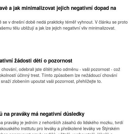
avě a jak minimalizovat jejich negativní dopad na
 se v dnešní době nedá prakticky téměř vyhnout. V článku se proto
šemu tělu ubližují a jak lze jejich negativní vliv minimalizovat.
ativní žádosti dětí o pozornost
 chování, odebrali jste dítěti jeho odměnu - vaši pozornost - což
 okolností účinný trest. Tímto způsobem lze nežádoucí chování
 snaží zlobením upoutat vaši pozornost, přehlížejte to.
ů na praváky má negativní důsledky
na praváky je jedním z nehorších zásahů do lidského mozku, tvrdí
akouského institutu pro leváky a přeškolené leváky ve Štýrském