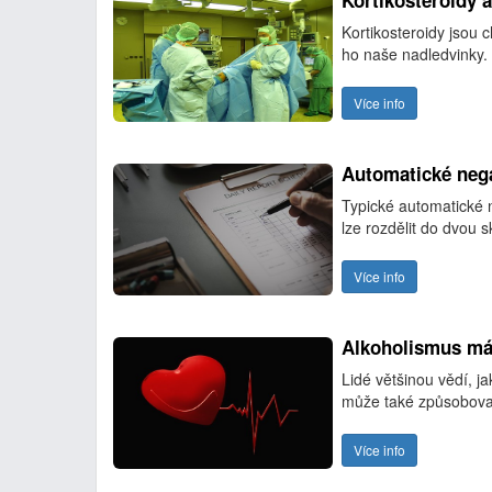
Kortikosteroidy a
Kortikosteroidy jsou c
ho naše nadledvinky. 
Více info
Automatické neg
Typické automatické 
lze rozdělit do dvou s
Více info
Alkoholismus má 
Lidé většinou vědí, j
může také způsobovat
Více info