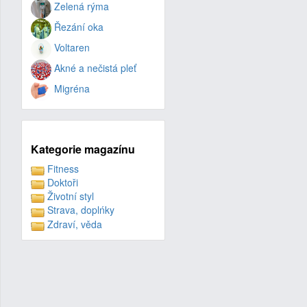
Zelená rýma
Řezání oka
Voltaren
Akné a nečistá pleť
Migréna
Kategorie magazínu
Fitness
Doktoři
Životní styl
Strava, doplńky
Zdraví, věda