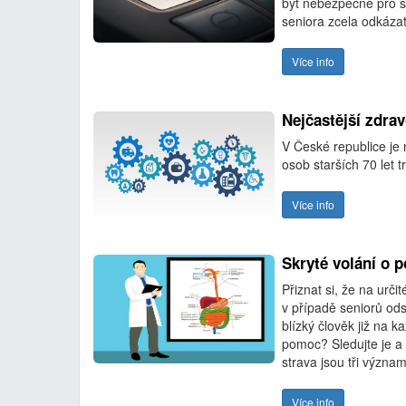
být nebezpečné pro s
seniora zcela odkáza
Více info
Nejčastější zdrav
V České republice je
osob starších 70 let 
Více info
Skryté volání o 
Přiznat si, že na urč
v případě seniorů od
blízký člověk již na 
pomoc? Sledujte je a
strava jsou tři význam
Více info