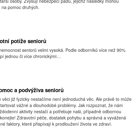
tarší osoby. Zvyšují nebezpečí pádů, jejichž následky mohou
t na pomoc druhých.
otní potíže seniorů
 nemocnost seniorů velmi vysoká. Podle odborníků více než 90%
trpí jednou či více chronickými…
pomoc a podvýživa seniorů
ité věci již fyzicky nestačíme není jednoduchá věc. Ale právě to může
startovat vážné a dlouhodobé problémy. Jak rozpoznat, že nám
každodenní aktivity nestačí a potřebuje naši, případně odbornou
 konejte! Zdravotní péče, dostatek pohybu a správná a vyvážená
né faktory, které přispívají k prodloužení života ve zdraví.