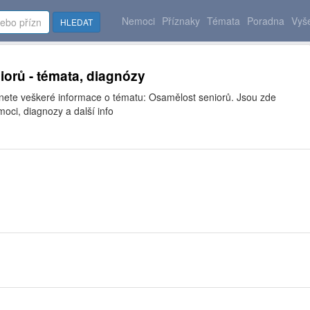
Nemoci
Příznaky
Témata
Poradna
Vyše
HLEDAT
orů - témata, diagnózy
znete veškeré informace o tématu: Osamělost seniorů. Jsou zde
moci, diagnozy a další info