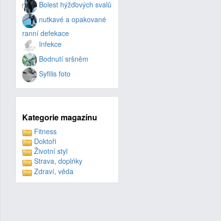
Bolest hýžďových svalů
nutkavé a opakované
ranní defekace
Infekce
Bodnutí sršněm
Syfilis foto
Kategorie magazínu
Fitness
Doktoři
Životní styl
Strava, doplńky
Zdraví, věda