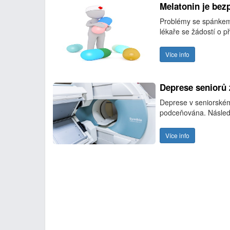
Melatonin je bez
Problémy se spánkem 
lékaře se žádostí o p
Více info
Deprese seniorů
Deprese v seniorském
podceňována. Násled
Více info