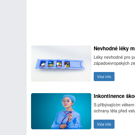
Nevhodné léky má
Léky nevhodné pro pa
západoevropských ze
Více info
Inkontinence ško
S přibývajícím věkem 
ochrany těla před vst
Více info