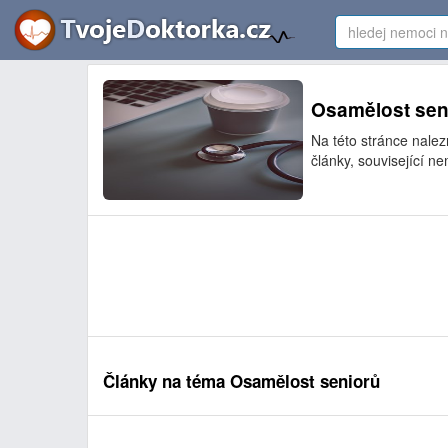
Osamělost seni
Na této stránce nale
články, související ne
Články na téma Osamělost seniorů