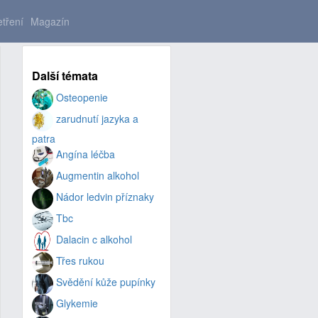
tření
Magazín
Další témata
Osteopenie
zarudnutí jazyka a
patra
Angína léčba
Augmentin alkohol
Nádor ledvin příznaky
Tbc
Dalacin c alkohol
Třes rukou
Svědění kůže pupínky
Glykemie