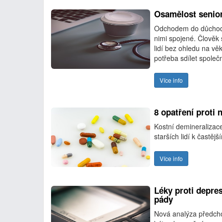
Osamělost senio
Odchodem do důchodu 
nimi spojené. Člověk
lidí bez ohledu na vě
potřeba sdílet společ
Více info
8 opatření proti
Kostní demineralizac
starších lidí k častěj
Více info
Léky proti depre
pády
Nová analýza předcho