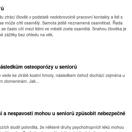
rů
ztrácí člověk v podstatě nedobrovolně pracovní kontakty a lidi s
 se může cítit osamělý. Samota ještě neznamená osamělost. Řada
k se často cítí mezi lidmi ve městě zcela osamělá. Snahou člověka je
né zážitky bez ohledu na věk.
 následkům osteoporózy u seniorů
e vede ke ztrátě kostní hmoty, následkem čehož dochází zejména u
ším zlomeninám. Jak...
si a nespavosti mohou u seniorů způsobit nebezpečné
zích studií potvrdila, že některé druhy psychotropních léků mohou