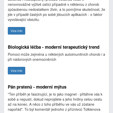
nerovnovážné výživě ústící případně v některou z chorob
způsobenou nedostatkem živin, a to pomíjíme skutečnost, že
jde v případě častých po sobě jdoucích aplikacích - o faktor
vyvolávající obezitu.
Více info
Biologická léčba - moderní terapeutický trend
Pomoci může zejména u některých autoimunitních chorob i a
při nádorových onemocněních
Více info
Pán prstenů - moderní mýtus
"Ten příběh je fascinující, je to jako magnet - přitáhne vás k
sobě a nepustí, dokud neprojdete s jeho hrdiny celou cestu
až na konec. A něco z toho příběhu ve vás už zůstane
napořád". To byl komentář jednoho z příznivců Tolkienova