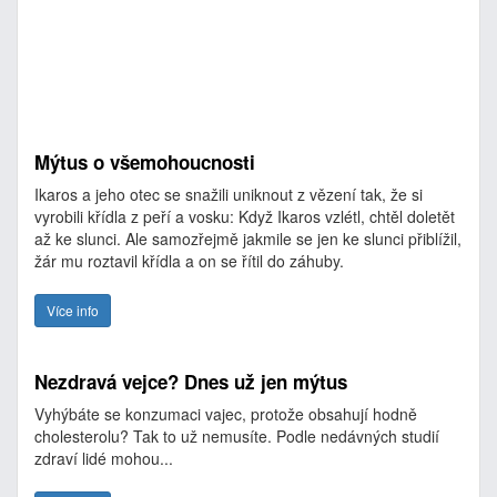
Mýtus o všemohoucnosti
Ikaros a jeho otec se snažili uniknout z vězení tak, že si
vyrobili křídla z peří a vosku: Když Ikaros vzlétl, chtěl doletět
až ke slunci. Ale samozřejmě jakmile se jen ke slunci přiblížil,
žár mu roztavil křídla a on se řítil do záhuby.
Více info
Nezdravá vejce? Dnes už jen mýtus
Vyhýbáte se konzumaci vajec, protože obsahují hodně
cholesterolu? Tak to už nemusíte. Podle nedávných studií
zdraví lidé mohou...