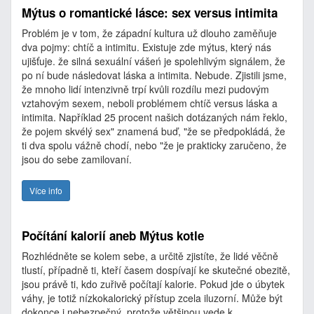
Mýtus o romantické lásce: sex versus intimita
Problém je v tom, že západní kultura už dlouho zaměňuje
dva pojmy: chtíč a intimitu. Existuje zde mýtus, který nás
ujišťuje. že silná sexuální vášeń je spolehlivým signálem, že
po ní bude následovat láska a intimita. Nebude. Zjistili jsme,
že mnoho lidí intenzivně trpí kvůli rozdílu mezi pudovým
vztahovým sexem, neboli problémem chtíč versus láska a
intimita. Například 25 procent našich dotázaných nám řeklo,
že pojem skvélý sex" znamená buď, "že se předpokládá, že
ti dva spolu vážně chodí, nebo "že je prakticky zaručeno, že
jsou do sebe zamilovaní.
Více info
Počítání kalorií aneb Mýtus kotle
Rozhlédněte se kolem sebe, a určitě zjistíte, že lidé věčně
tlustí, případně ti, kteří časem dospívají ke skutečné obezitě,
jsou právě ti, kdo zuřivě počítají kalorie. Pokud jde o úbytek
váhy, je totiž nízkokalorický přístup zcela iluzorní. Může být
dokonce i nebezpečný, protože většinou vede k