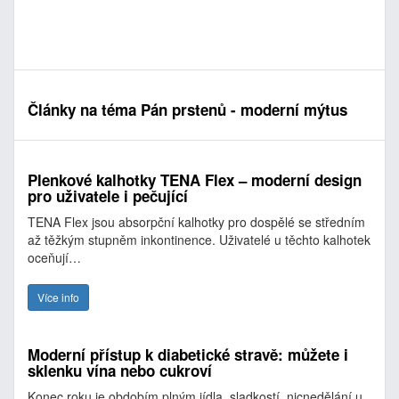
Články na téma Pán prstenů - moderní mýtus
Plenkové kalhotky TENA Flex – moderní design
pro uživatele i pečující
TENA Flex jsou absorpční kalhotky pro dospělé se středním
až těžkým stupněm inkontinence. Uživatelé u těchto kalhotek
oceňují…
Více info
Moderní přístup k diabetické stravě: můžete i
sklenku vína nebo cukroví
Konec roku je obdobím plným jídla, sladkostí, nicnedělání u