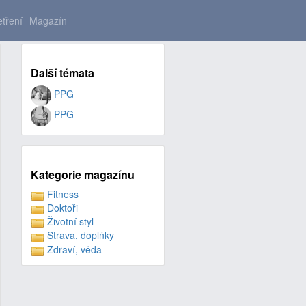
tření
Magazín
Další témata
PPG
PPG
Kategorie magazínu
Fitness
Doktoři
Životní styl
Strava, doplńky
Zdraví, věda