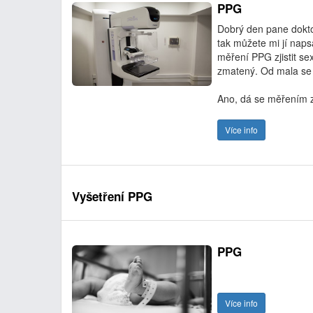
PPG
Dobrý den pane dokto
tak můžete mi jí naps
měření PPG zjistit se
zmatený. Od mala se mi
Ano, dá se měřením zj
Více info
Vyšetření PPG
PPG
Více info