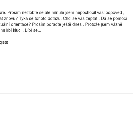
re. Prosím nezlobte se ale minule jsem nepochopil vaši odpověď ,
at znovu? Týká se tohoto dotazu. Chci se vás zeptat . Dá se pomocí
xuální orientace? Prosím poraďte ještě dnes . Protože jsem vážně
 líbí kluci . Líbí se...
istit