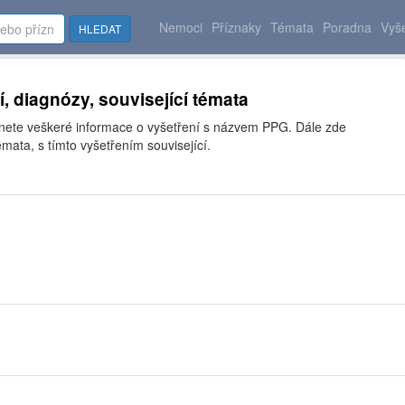
Nemoci
Příznaky
Témata
Poradna
Vyše
HLEDAT
í, diagnózy, související témata
znete veškeré informace o vyšetření s názvem PPG. Dále zde
mata, s tímto vyšetřením související.