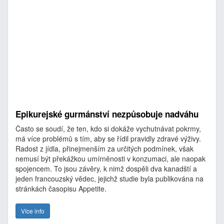
Epikurejské gurmánství nezpůsobuje nadváhu
Často se soudí, že ten, kdo si dokáže vychutnávat pokrmy,
má více problémů s tím, aby se řídil pravidly zdravé výživy.
Radost z jídla, přinejmenším za určitých podmínek, však
nemusí být překážkou umírněnosti v konzumaci, ale naopak
spojencem. To jsou závěry, k nimž dospěli dva kanadští a
jeden francouzský vědec, jejichž studie byla publikována na
stránkách časopisu Appetite.
Více info