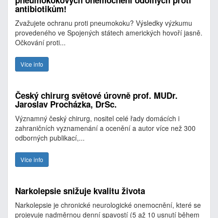
pneumokokových onemocnění odolných proti
antibiotikům!
Zvažujete ochranu proti pneumokoku? Výsledky výzkumu
provedeného ve Spojených státech amerických hovoří jasně.
Očkování proti...
Více info
Český chirurg světové úrovně prof. MUDr.
Jaroslav Procházka, DrSc.
Významný český chirurg, nositel celé řady domácích i
zahraničních vyznamenání a ocenění a autor více než 300
odborných publikací,...
Více info
Narkolepsie snižuje kvalitu života
Narkolepsie je chronické neurologické onemocnění, které se
projevuje nadměrnou denní spavostí (5 až 10 usnutí během