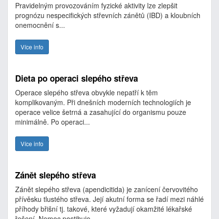
Pravidelným provozováním fyzické aktivity lze zlepšit
prognózu nespecifických střevních zánětů (IBD) a kloubních
onemocnění s...
Více info
Dieta po operaci slepého střeva
Operace slepého střeva obvykle nepatří k těm
komplikovaným. Při dnešních moderních technologiích je
operace velice šetrná a zasahující do organismu pouze
minimálně. Po operaci...
Více info
Zánět slepého střeva
Zánět slepého střeva (apendicitida) je zanícení červovitého
přívěsku tlustého střeva. Její akutní forma se řadí mezi náhlé
příhody břišní tj. takové, které vyžadují okamžité lékařské
řešení. Nemoc postihuje...