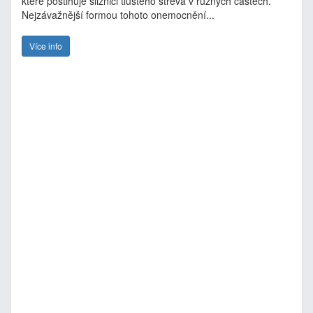
které postihuje sliznici tlustého střeva v různých částech.
Nejzávažnější formou tohoto onemocnění...
Více info