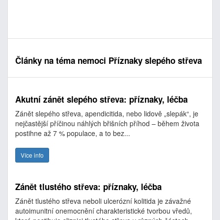
Články na téma nemoci Příznaky slepého střeva
Akutní zánět slepého střeva: příznaky, léčba
Zánět slepého střeva, apendicitida, nebo lidově „slepák“, je
nejčastější příčinou náhlých břišních příhod – během života
postihne až 7 % populace, a to bez...
Více info
Zánět tlustého střeva: příznaky, léčba
Zánět tlustého střeva neboli ulcerózní kolitida je závažné
autoimunitní onemocnění charakteristické tvorbou vředů,