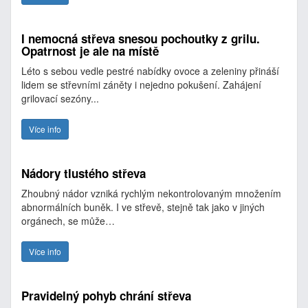
I nemocná střeva snesou pochoutky z grilu.
Opatrnost je ale na místě
Léto s sebou vedle pestré nabídky ovoce a zeleniny přináší
lidem se střevními záněty i nejedno pokušení. Zahájení
grilovací sezóny...
Více info
Nádory tlustého střeva
Zhoubný nádor vzniká rychlým nekontrolovaným množením
abnormálních buněk. I ve střevě, stejně tak jako v jiných
orgánech, se může…
Více info
Pravidelný pohyb chrání střeva