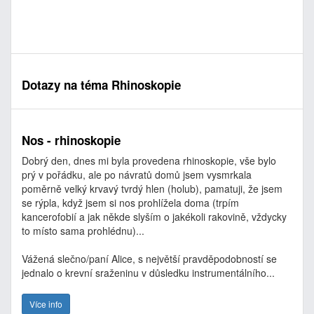
Dotazy na téma Rhinoskopie
Nos - rhinoskopie
Dobrý den, dnes mi byla provedena rhinoskopie, vše bylo
prý v pořádku, ale po návratů domů jsem vysmrkala
poměrně velký krvavý tvrdý hlen (holub), pamatuji, že jsem
se rýpla, když jsem si nos prohlížela doma (trpím
kancerofobií a jak někde slyším o jakékoli rakovině, vždycky
to místo sama prohlédnu)...
Vážená slečno/paní Alice, s největší pravděpodobností se
jednalo o krevní sraženinu v důsledku instrumentálního...
Více info