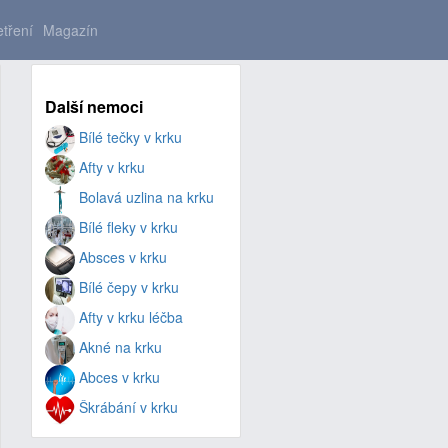
tření
Magazín
Další nemoci
Bílé tečky v krku
Afty v krku
Bolavá uzlina na krku
Bílé fleky v krku
Absces v krku
Bílé čepy v krku
Afty v krku léčba
Akné na krku
Abces v krku
Škrábání v krku