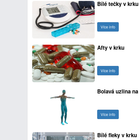
Bílé tečky v krku
Více info
Afty v krku
Více info
Bolavá uzlina na
Více info
Bílé fleky v krku