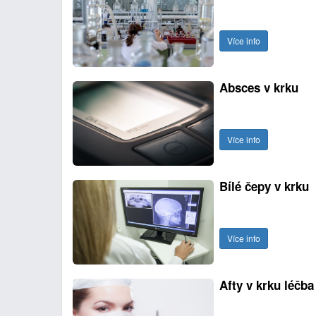
Více info
Absces v krku
Více info
Bílé čepy v krku
Více info
Afty v krku léčba