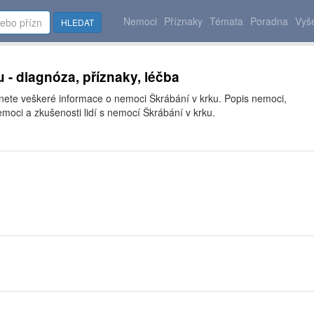
Nemoci
Příznaky
Témata
Poradna
Vyše
HLEDAT
u - diagnóza, příznaky, léčba
znete veškeré informace o nemoci Škrábání v krku. Popis nemoci,
moci a zkušenosti lidí s nemocí Škrábání v krku.