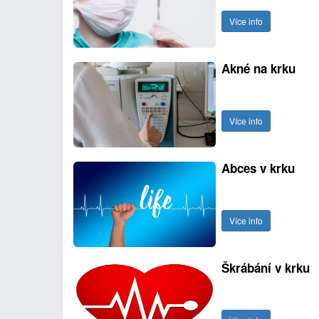
Více info
Akné na krku
Více info
Abces v krku
Více info
Škrábání v krku