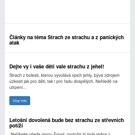
Články na téma Strach ze strachu a z panických
atak
Dejte vy i vaše děti vale strachu z jehel!
Strach z bolesti, kterou vyvolává vpich jehly, bývá zdrojem
úzkosti jak pro děti, tak i pro řadu dospělých. Nehledě na
utrpení...
Více info
Letošní dovolená bude bez strachu ze střevních
potíží
„Neříkejte přede mnou Egypt, protože to byla jedna z