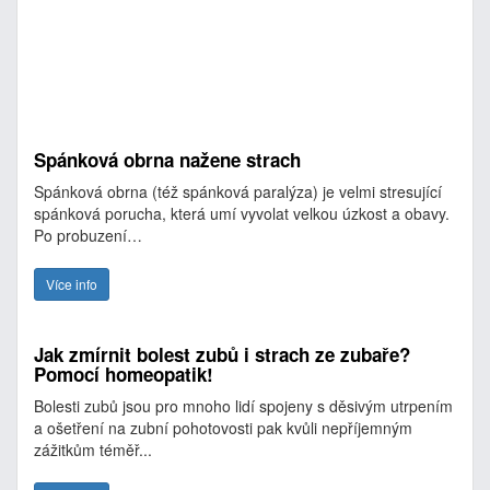
Spánková obrna nažene strach
Spánková obrna (též spánková paralýza) je velmi stresující
spánková porucha, která umí vyvolat velkou úzkost a obavy.
Po probuzení…
Více info
Jak zmírnit bolest zubů i strach ze zubaře?
Pomocí homeopatik!
Bolesti zubů jsou pro mnoho lidí spojeny s děsivým utrpením
a ošetření na zubní pohotovosti pak kvůli nepříjemným
zážitkům téměř...