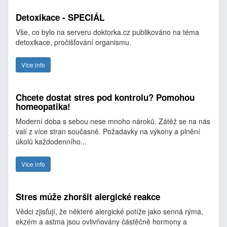
Detoxikace - SPECIÁL
Vše, co bylo na serveru doktorka.cz publikováno na téma
detoxikace, pročišťování organismu.
Více info
Chcete dostat stres pod kontrolu? Pomohou
homeopatika!
Moderní doba s sebou nese mnoho nároků. Zátěž se na nás
valí z více stran současně. Požadavky na výkony a plnění
úkolů každodenního...
Více info
Stres může zhoršit alergické reakce
Vědci zjisťují, že některé alergické potíže jako senná rýma,
ekzém a astma jsou ovlivňovány částěčně hormony a