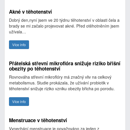
Akné v těhotenství
Dobrý den,nyní jsem ve 20 týdnu těhotenství v oblasti čela a
brady se mi začalo projevovat akné. Před otěhotněním jsem
užívala…
Více info
Přátelská střevní mikroflóra snižuje riziko břišní
obezity po těhotenství
Rovnováha střevní mikroflóry má značný vliv na celkový
metabolismus. Studie prokázala, že užívání probiotik v
těhotenství snižuje riziko vzniku obezity břicha po porodu.
Více info
Menstruace v těhotenství
Vynechání menstruace je považováno za jeden z