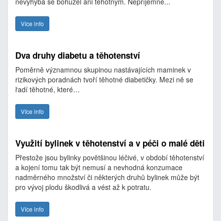
nevyhýbá se bohužel ani těhotným. Nepříjemné...
Více info
Dva druhy diabetu a těhotenství
Poměrně významnou skupinou nastávajících maminek v
rizikových poradnách tvoří těhotné diabetičky. Mezi ně se
řadí těhotné, které…
Více info
Využití bylinek v těhotenství a v péči o malé děti
Přestože jsou bylinky povětšinou léčivé, v období těhotenství
a kojení tomu tak být nemusí a nevhodná konzumace
nadměrného množství či některých druhů bylinek může být
pro vývoj plodu škodlivá a vést až k potratu.
Více info