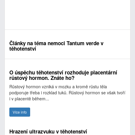
Články na téma nemoci Tantum verde v
těhotenství
O úspěchu těhotenství rozhoduje placentární
růstový hormon. Znáte ho?
Růstový hormon vzniká v mozku a kromě růstu těla
podporuje třeba i rozklad tuků. Růstový hormon se však tvoří
i v placentě během...
Více info
Hrazení ultrazvuku v těhotenství