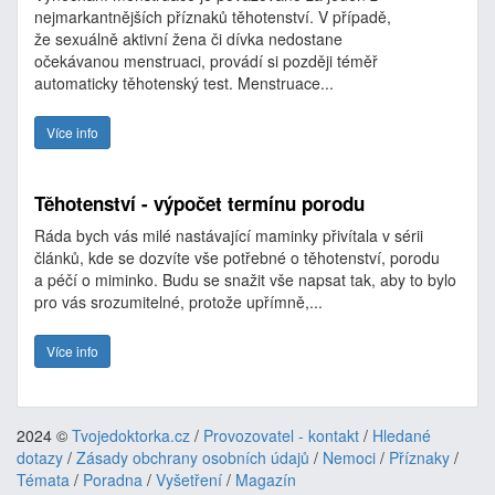
nejmarkantnějších příznaků těhotenství. V případě,
že sexuálně aktivní žena či dívka nedostane
očekávanou menstruaci, provádí si později téměř
automaticky těhotenský test. Menstruace...
Více info
Těhotenství - výpočet termínu porodu
Ráda bych vás milé nastávající maminky přivítala v sérii
článků, kde se dozvíte vše potřebné o těhotenství, porodu
a péčí o miminko. Budu se snažit vše napsat tak, aby to bylo
pro vás srozumitelné, protože upřímně,...
Více info
2024 ©
Tvojedoktorka.cz
/
Provozovatel - kontakt
/
Hledané
dotazy
/
Zásady obchrany osobních údajů
/
Nemoci
/
Příznaky
/
Témata
/
Poradna
/
Vyšetření
/
Magazín