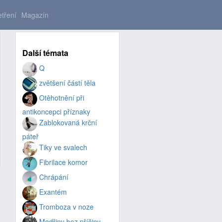
tření
Magazín
Další témata
Q
zvětšení částí těla
Otěhotnění při
antikoncepci příznaky
Zablokovaná krční
páteř
Tiky ve svalech
Fibrilace komor
Chrápání
Exantém
Tromboza v noze
Modřiny bez příčiny