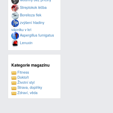
Streptokok léčba
Borelioza flek
zvýšení hladiny
vápniku v kri
Aspergillus fumigatus
Lenuxin
Kategorie magazínu
Fitness
Doktoři
Životní styl
Strava, doplńky
Zdraví, věda