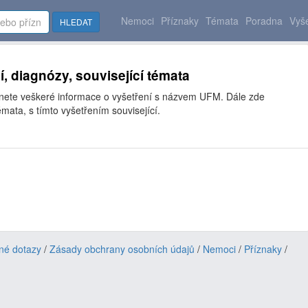
Nemoci
Příznaky
Témata
Poradna
Vyše
HLEDAT
í, diagnózy, související témata
znete veškeré informace o vyšetření s názvem UFM. Dále zde
mata, s tímto vyšetřením související.
né dotazy
/
Zásady obchrany osobních údajů
/
Nemoci
/
Příznaky
/