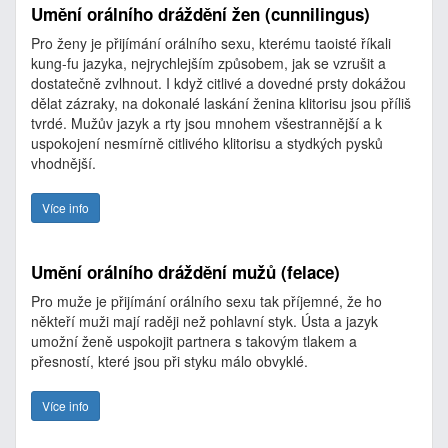
Umění orálního dráždění žen (cunnilingus)
Pro ženy je přijímání orálního sexu, kterému taoisté říkali
kung-fu jazyka, nejrychlejším způsobem, jak se vzrušit a
dostatečně zvlhnout. I když citlivé a dovedné prsty dokážou
dělat zázraky, na dokonalé laskání ženina klitorisu jsou příliš
tvrdé. Mužův jazyk a rty jsou mnohem všestrannější a k
uspokojení nesmírně citlivého klitorisu a stydkých pysků
vhodnější.
Více info
Umění orálního dráždění mužů (felace)
Pro muže je přijímání orálního sexu tak příjemné, že ho
někteří muži mají raději než pohlavní styk. Ústa a jazyk
umožní ženě uspokojit partnera s takovým tlakem a
přesností, které jsou při styku málo obvyklé.
Více info