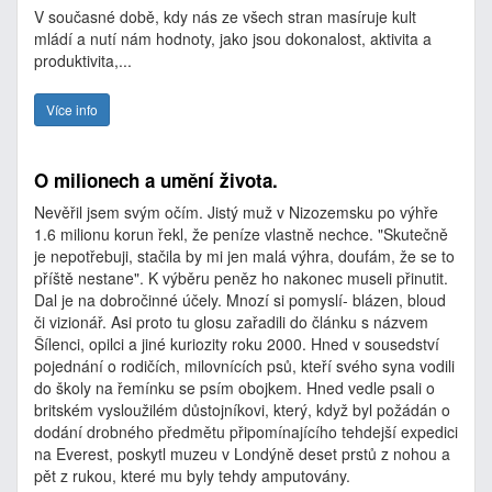
V současné době, kdy nás ze všech stran masíruje kult
mládí a nutí nám hodnoty, jako jsou dokonalost, aktivita a
produktivita,...
Více info
O milionech a umění života.
Nevěřil jsem svým očím. Jistý muž v Nizozemsku po výhře
1.6 milionu korun řekl, že peníze vlastně nechce. "Skutečně
je nepotřebuji, stačila by mi jen malá výhra, doufám, že se to
příště nestane". K výběru peněz ho nakonec museli přinutit.
Dal je na dobročinné účely. Mnozí si pomyslí- blázen, bloud
či vizionář. Asi proto tu glosu zařadili do článku s názvem
Šílenci, opilci a jiné kuriozity roku 2000. Hned v sousedství
pojednání o rodičích, milovnících psů, kteří svého syna vodili
do školy na řemínku se psím obojkem. Hned vedle psali o
britském vysloužilém důstojníkovi, který, když byl požádán o
dodání drobného předmětu připomínajícího tehdejší expedici
na Everest, poskytl muzeu v Londýně deset prstů z nohou a
pět z rukou, které mu byly tehdy amputovány.