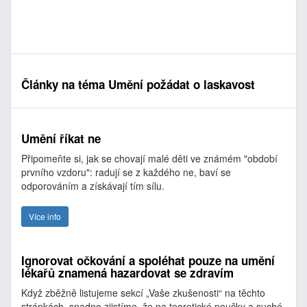
Články na téma Umění požádat o laskavost
Umění říkat ne
Připomeňte si, jak se chovají malé děti ve známém "období
prvního vzdoru": radují se z každého ne, baví se
odporováním a získávají tím sílu.
Více info
Ignorovat očkování a spoléhat pouze na umění
lékařů znamená hazardovat se zdravím
Když zběžně listujeme sekcí „Vaše zkušenosti“ na těchto
stránkách, snadno zjistíme, že na teoretické poučky a suché