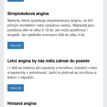
Streptokoková angína
Bakterie, která způsobuje streptokokovou angínu, se šíří
přímým kontaktem nebo vzdušnou cestou. Nejčastěji jsou
postiženy děti ve věku 5-15 let, ale může postihnout i
dospělé. Jen ojediněle onemocní dítě do věku 3 let.
Více info
Letní angína by nás měla zahnat do postele
I v létě se čekárny plní pacienty s horečkou, bolestmi v krku
a kapesníky v pohotovosti. Jedni to přehnali se zmrzlinou a
ledem v nápojích…
Více info
Hnisavá angína