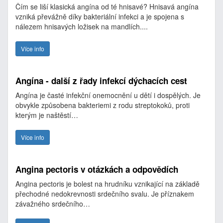
Čím se liší klasická angína od té hnisavé? Hnisavá angína
vzniká převážně díky bakteriální infekci a je spojena s
nálezem hnisavých ložisek na mandlích....
Více info
Angína - další z řady infekcí dýchacích cest
Angína je časté infekční onemocnění u dětí i dospělých. Je
obvykle způsobena bakteriemi z rodu streptokoků, proti
kterým je naštěstí…
Více info
Angina pectoris v otázkách a odpovědích
Angina pectoris je bolest na hrudníku vznikající na základě
přechodné nedokrevnosti srdečního svalu. Je příznakem
závažného srdečního…