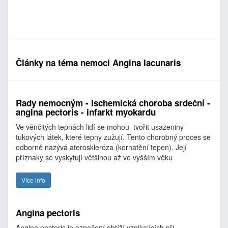
Články na téma nemoci Angina lacunaris
Rady nemocným - ischemická choroba srdeční -
angina pectoris - infarkt myokardu
Ve věnčitých tepnách lidí se mohou tvořit usazeniny
tukových látek, které tepny zužují. Tento chorobný proces se
odborně nazývá ateroskleróza (kornatění tepen). Její
příznaky se vyskytují většinou až ve vyšším věku
Více info
Angina pectoris
Angina pectoris je označení obtíží vznikajících při