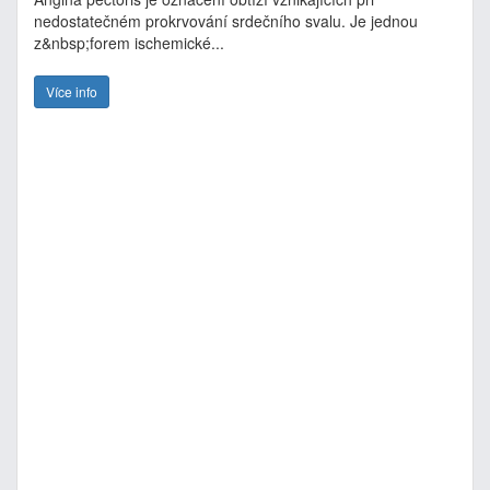
nedostatečném prokrvování srdečního svalu. Je jednou
z&nbsp;forem ischemické...
Více info