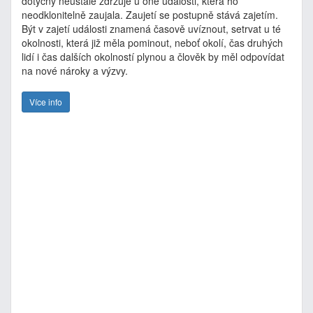
dotyčný neustále zdržuje u oné události, která ho
neodklonitelně zaujala. Zaujetí se postupně stává zajetím.
Být v zajetí události znamená časově uvíznout, setrvat u té
okolnosti, která již měla pominout, neboť okolí, čas druhých
lidí i čas dalších okolností plynou a člověk by měl odpovídat
na nové nároky a výzvy.
Více info