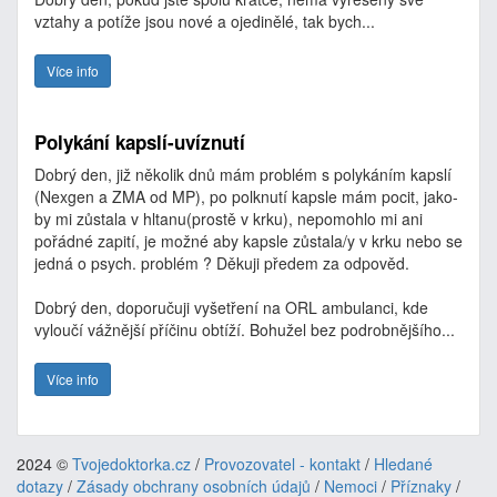
vztahy a potíže jsou nové a ojedinělé, tak bych...
Více info
Polykání kapslí-uvíznutí
Dobrý den, již několik dnů mám problém s polykáním kapslí
(Nexgen a ZMA od MP), po polknutí kapsle mám pocit, jako-
by mi zůstala v hltanu(prostě v krku), nepomohlo mi ani
pořádné zapití, je možné aby kapsle zůstala/y v krku nebo se
jedná o psych. problém ? Děkuji předem za odpověd.
Dobrý den, doporučuji vyšetření na ORL ambulanci, kde
vyloučí vážnější příčinu obtíží. Bohužel bez podrobnějšího...
Více info
2024 ©
Tvojedoktorka.cz
/
Provozovatel - kontakt
/
Hledané
dotazy
/
Zásady obchrany osobních údajů
/
Nemoci
/
Příznaky
/