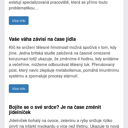
existují specializovaná pracoviště, která se přímo touto
problematikou…
Více info
Vaše váha závisí na čase jídla
Klíč ke snížení tělesné hmotnosti možná spočívá v tom, kdy
jíme. Jedna britská studie založená na časově omezené
konzumaci totiž ukazuje, že změníme-li hodinu, kdy snídáme
a večeříme, můžeme odbourávat tělesný tuk. Přerušovaný
půst, který navíc zlepšuje metabolismus, pomáhá imunitnímu
systému a zpomaluje procesy stárnutí.
Více info
Bojíte se o své srdce? Je na čase změnit
jídelníček
Jídelníček bohatý na ovoce, zeleninu a ryby snižuje riziko
úmrtí na infarkt myokardu o více než třetinu. Ukazuje to nová