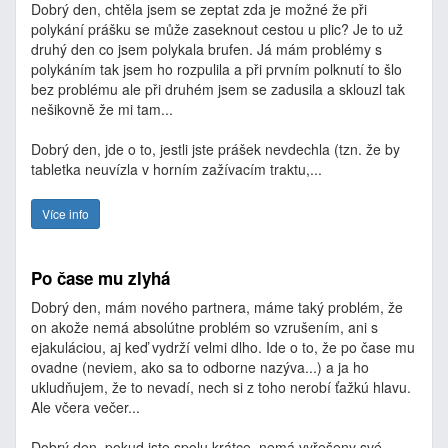
Dobrý den, chtěla jsem se zeptat zda je možné že při
polykání prášku se může zaseknout cestou u plic? Je to už
druhý den co jsem polykala brufen. Já mám problémy s
polykáním tak jsem ho rozpulila a při prvním polknutí to šlo
bez problému ale při druhém jsem se zadusila a sklouzl tak
nešikovně že mi tam...
Dobrý den, jde o to, jestli jste prášek nevdechla (tzn. že by
tabletka neuvízla v horním zažívacím traktu,...
Více info
Po čase mu zlyhá
Dobrý den, mám nového partnera, máme taký problém, že
on akože nemá absolútne problém so vzrušením, ani s
ejakuláciou, aj keď vydrží velmi dlho. Ide o to, že po čase mu
ovadne (neviem, ako sa to odborne nazýva...) a ja ho
ukludňujem, že to nevadí, nech si z toho nerobí ťažkú hlavu.
Ale včera večer...
Dobrý den, pokud jste spolu krátce, nemá vyřešeny své