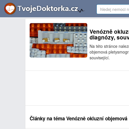
Venózně okluzn
diagnózy, souv
Na této stránce nale
objemová pletysmogra
související.
Články na téma Venózně okluzní objemová 