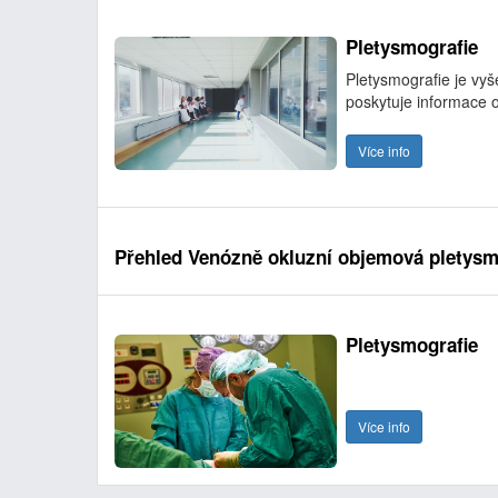
Pletysmografie
Pletysmografie je vyš
poskytuje informace 
Více info
Přehled Venózně okluzní objemová pletysm
Pletysmografie
Více info