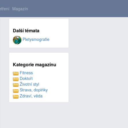
tření
Magazín
Další témata
Pletysmografie
Kategorie magazínu
Fitness
Doktoři
Životní styl
Strava, doplńky
Zdraví, věda