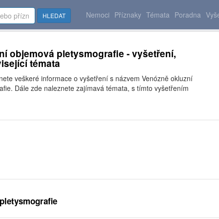
Nemoci
Příznaky
Témata
Poradna
Vyše
HLEDAT
í objemová pletysmografie - vyšetření,
isející témata
znete veškeré informace o vyšetření s názvem Venózně okluzní
fie. Dále zde naleznete zajímavá témata, s tímto vyšetřením
pletysmografie