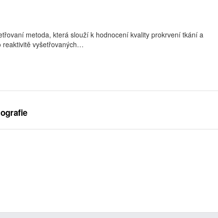
etřovaní metoda, která slouží k hodnocení kvality prokrvení tkání a
o reaktivitě vyšetřovaných…
ografie