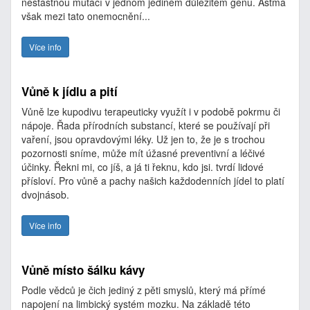
nešťastnou mutací v jednom jediném důležitém genu. Astma
však mezi tato onemocnění...
Více info
Vůně k jídlu a pití
Vůně lze kupodivu terapeuticky využít i v podobě pokrmu či
nápoje. Řada přírodních substancí, které se používají při
vaření, jsou opravdovými léky. Už jen to, že je s trochou
pozornosti sníme, může mít úžasné preventivní a léčivé
účinky. Řekni mi, co jíš, a já ti řeknu, kdo jsi. tvrdí lidové
přísloví. Pro vůně a pachy našich každodenních jídel to platí
dvojnásob.
Více info
Vůně místo šálku kávy
Podle vědců je čich jediný z pěti smyslů, který má přímé
napojení na limbický systém mozku. Na základě této