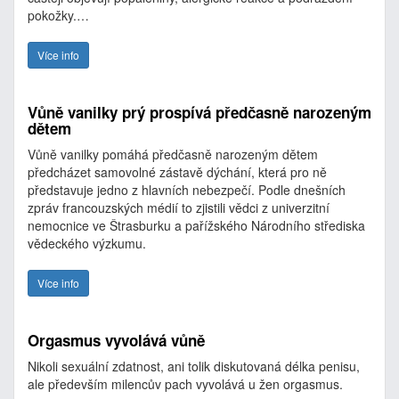
pokožky.…
Více info
Vůně vanilky prý prospívá předčasně narozeným
dětem
Vůně vanilky pomáhá předčasně narozeným dětem
předcházet samovolné zástavě dýchání, která pro ně
představuje jedno z hlavních nebezpečí. Podle dnešních
zpráv francouzských médií to zjistili vědci z univerzitní
nemocnice ve Štrasburku a pařížského Národního střediska
vědeckého výzkumu.
Více info
Orgasmus vyvolává vůně
Nikoli sexuální zdatnost, ani tolik diskutovaná délka penisu,
ale především milencův pach vyvolává u žen orgasmus.