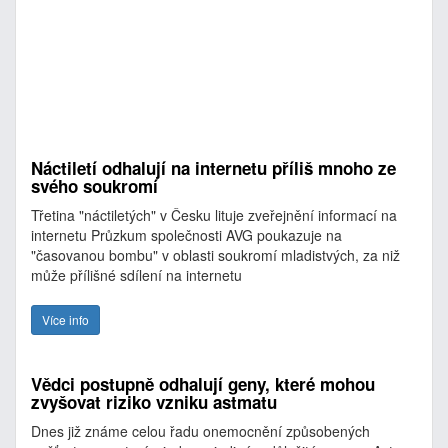
Náctiletí odhalují na internetu příliš mnoho ze
svého soukromí
Třetina "náctiletých" v Česku lituje zveřejnění informací na
internetu Průzkum společnosti AVG poukazuje na
"časovanou bombu" v oblasti soukromí mladistvých, za niž
může přílišné sdílení na internetu
Více info
Vědci postupně odhalují geny, které mohou
zvyšovat riziko vzniku astmatu
Dnes již známe celou řadu onemocnění způsobených