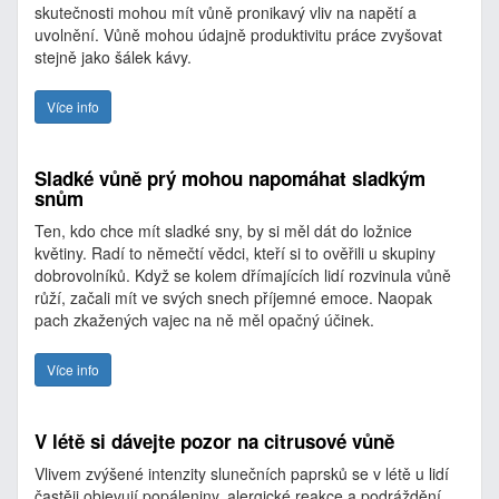
skutečnosti mohou mít vůně pronikavý vliv na napětí a
uvolnění. Vůně mohou údajně produktivitu práce zvyšovat
stejně jako šálek kávy.
Více info
Sladké vůně prý mohou napomáhat sladkým
snům
Ten, kdo chce mít sladké sny, by si měl dát do ložnice
květiny. Radí to němečtí vědci, kteří si to ověřili u skupiny
dobrovolníků. Když se kolem dřímajících lidí rozvinula vůně
růží, začali mít ve svých snech příjemné emoce. Naopak
pach zkažených vajec na ně měl opačný účinek.
Více info
V létě si dávejte pozor na citrusové vůně
Vlivem zvýšené intenzity slunečních paprsků se v létě u lidí
častěji objevují popáleniny, alergické reakce a podráždění