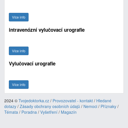
Více info
intravenózní vylučovací urografie
Více info
Vylučovací urografie
Více info
2024 ©
Tvojedoktorka.cz
/
Provozovatel - kontakt
/
Hledané
dotazy
/
Zásady obchrany osobních údajů
/
Nemoci
/
Příznaky
/
Témata
/
Poradna
/
Vyšetření
/
Magazín