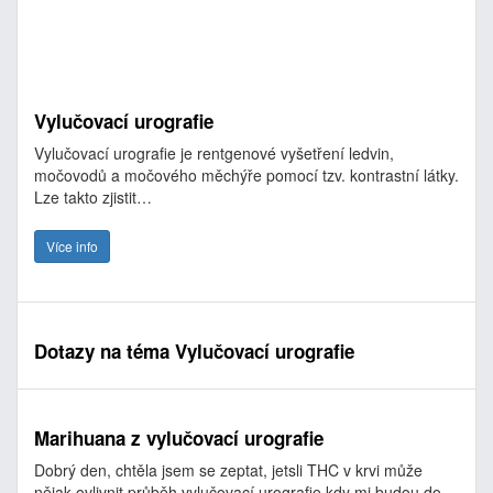
Vylučovací urografie
Vylučovací urografie je rentgenové vyšetření ledvin,
močovodů a močového měchýře pomocí tzv. kontrastní látky.
Lze takto zjistit…
Více info
Dotazy na téma Vylučovací urografie
Marihuana z vylučovací urografie
Dobrý den, chtěla jsem se zeptat, jetsli THC v krvi může
nějak ovlivnit průběh vylučovací urografie,kdy mi budou do