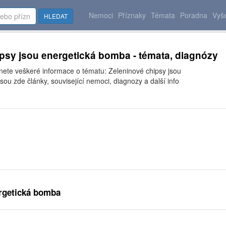
Nemoci
Příznaky
Témata
Poradna
Vyše
HLEDAT
psy jsou energetická bomba - témata, diagnózy
znete veškeré informace o tématu: Zeleninové chipsy jsou
ou zde články, související nemoci, diagnozy a další info
ergetická bomba