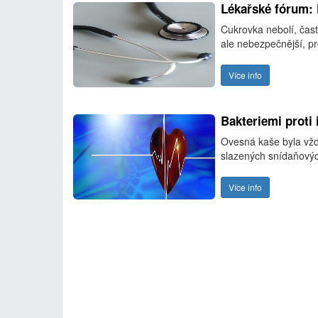
Lékařské fórum: 
Cukrovka nebolí, čast
ale nebezpečnější, p
Více info
Bakteriemi proti 
Ovesná kaše byla vžd
slazených snídaňových 
Více info