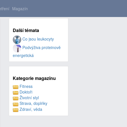
tření
Magazín
Další témata
Co jsou leukocyty
Podvýživa proteinově
energetická
Kategorie magazínu
Fitness
Doktoři
Životní styl
Strava, doplńky
Zdraví, věda