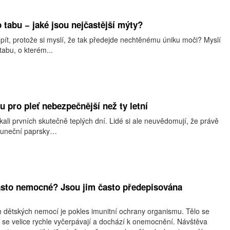
 tabu − jaké jsou nejčastější mýty?
ít, protože si myslí, že tak předejde nechtěnému úniku moči? Myslí
 tabu, o kterém...
u pro pleť nebezpečnější než ty letní
li prvních skutečně teplých dní. Lidé si ale neuvědomují, že právě
sluneční paprsky…
asto nemocné? Jsou jim často předepisována
 dětských nemocí je pokles imunitní ochrany organismu. Tělo se
ě se velice rychle vyčerpávají a dochází k onemocnění. Návštěva