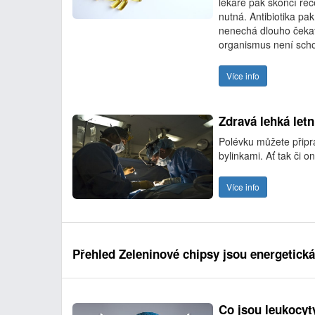
lékaře pak skončí rec
nutná. Antibiotika pa
nenechá dlouho čekat
organismus není schop
Více info
Zdravá lehká letn
Polévku můžete připra
bylinkami. Ať tak či on
Více info
Přehled Zeleninové chipsy jsou energetic
Co jsou leukocyt