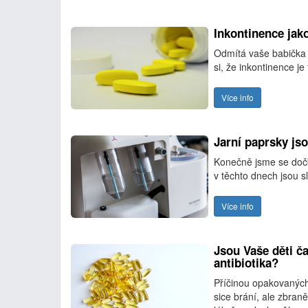
Inkontinence jako
Odmítá vaše babička p
si, že inkontinence je
Více info
Jarní paprsky jso
Konečně jsme se dočka
v těchto dnech jsou 
Více info
Jsou Vaše děti č
antibiotika?
Příčinou opakovaných
sice brání, ale zbran