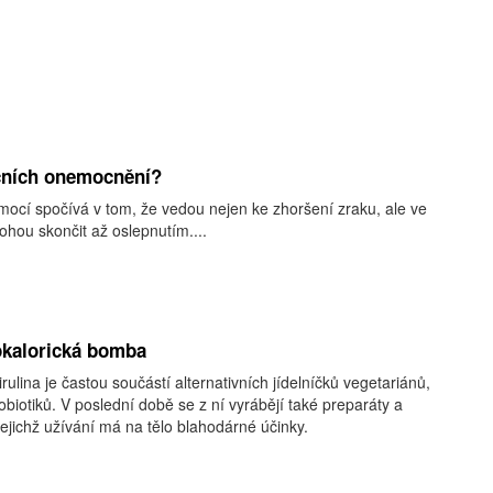
očních onemocnění?
ocí spočívá v tom, že vedou nejen ke zhoršení zraku, ale ve
hou skončit až oslepnutím....
kokalorická bomba
ulina je častou součástí alternativních jídelníčků vegetariánů,
biotiků. V poslední době se z ní vyrábějí také preparáty a
jejichž užívání má na tělo blahodárné účinky.