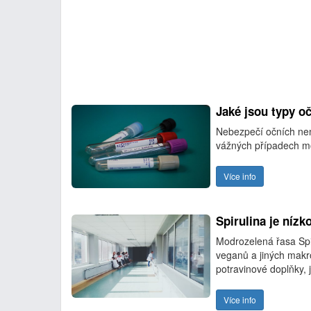
Jaké jsou typy 
Nebezpečí očních nem
vážných případech mo
Více info
Spirulina je níz
Modrozelená řasa Spir
veganů a jiných makro
potravinové doplňky, 
Více info