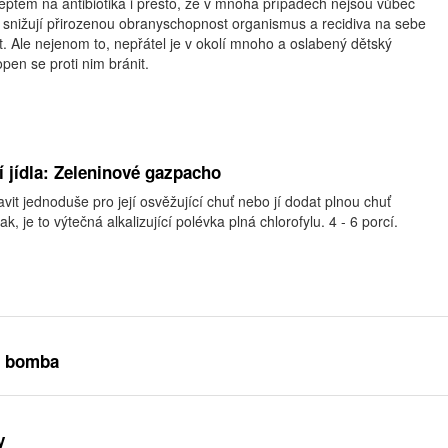
eptem na antibiotika i přesto, že v mnoha případech nejsou vůbec
k snižují přirozenou obranyschopnost organismus a recidiva na sebe
. Ale nejenom to, nepřátel je v okolí mnoho a oslabený dětský
en se proti nim bránit.
í jídla: Zeleninové gazpacho
vit jednoduše pro její osvěžující chuť nebo jí dodat plnou chuť
ak, je to výtečná alkalizující polévka plná chlorofylu. 4 - 6 porcí.
ká bomba
y