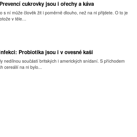
Prevencí cukrovky jsou i ořechy a káva
o s ní může člověk žit i poměrně dlouho, než na ni přijdete. O to je
rotože v těle…
infekci: Probiotika jsou i v ovesné kaši
y nedílnou součástí britských i amerických snídaní. S příchodem
cereálií na ni bylo...