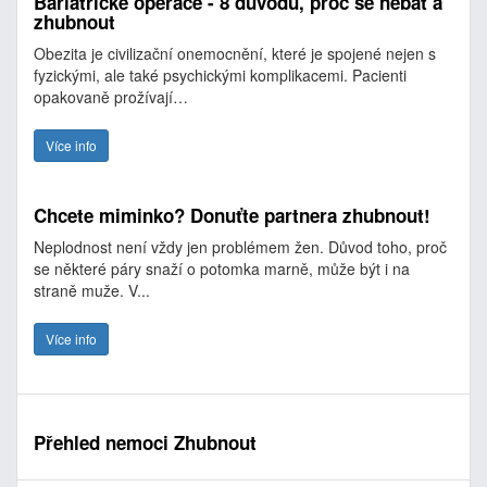
Bariatrické operace - 8 důvodů, proč se nebát a
zhubnout
Obezita je civilizační onemocnění, které je spojené nejen s
fyzickými, ale také psychickými komplikacemi. Pacienti
opakovaně prožívají…
Více info
Chcete miminko? Donuťte partnera zhubnout!
Neplodnost není vždy jen problémem žen. Důvod toho, proč
se některé páry snaží o potomka marně, může být i na
straně muže. V...
Více info
Přehled nemoci Zhubnout