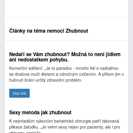
Články na téma nemoci Zhubnout
Nedaří se Vám zhubnout? Možná to není jídlem
ani nedostatkem pohybu.
Komerční sdělení: „Je to paradox - mnoho lidí s nadváhou
se doslova mučí dietami a náročným cvičením. A přitom jim v
hubnutí brání určitý zdravotní problém.
Více info
Sexy metoda jak zhubnout
K nejmladším výkonům bariatrické chirurgie patří takzvaná
plikace žaludku. „Je velmi sexy nejen pro pacienty, ale i pro
chirurgy, protože…