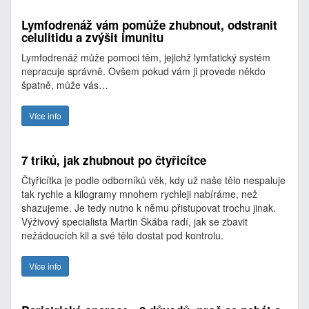
Lymfodrenáž vám pomůže zhubnout, odstranit
celulitidu a zvýšit imunitu
Lymfodrenáž může pomoci těm, jejichž lymfatický systém
nepracuje správně. Ovšem pokud vám ji provede někdo
špatně, může vás…
Více info
7 triků, jak zhubnout po čtyřicítce
Čtyřicítka je podle odborníků věk, kdy už naše tělo nespaluje
tak rychle a kilogramy mnohem rychleji nabíráme, než
shazujeme. Je tedy nutno k němu přistupovat trochu jinak.
Výživový specialista Martin Škába radí, jak se zbavit
nežádoucích kil a své tělo dostat pod kontrolu.
Více info