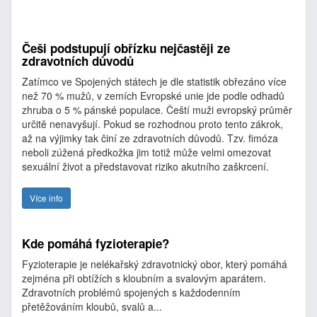
Češi podstupují obřízku nejčastěji ze
zdravotních důvodů
Zatímco ve Spojených státech je dle statistik obřezáno více
než 70 % mužů, v zemích Evropské unie jde podle odhadů
zhruba o 5 % pánské populace. Čeští muži evropský průměr
určitě nenavyšují. Pokud se rozhodnou proto tento zákrok,
až na výjimky tak činí ze zdravotních důvodů. Tzv. fimóza
neboli zúžená předkožka jim totiž může velmi omezovat
sexuální život a představovat riziko akutního zaškrcení.
Více info
Kde pomáhá fyzioterapie?
Fyzioterapie je nelékařský zdravotnický obor, který pomáhá
zejména při obtížích s kloubním a svalovým aparátem.
Zdravotních problémů spojených s každodenním
přetěžováním kloubů, svalů a...