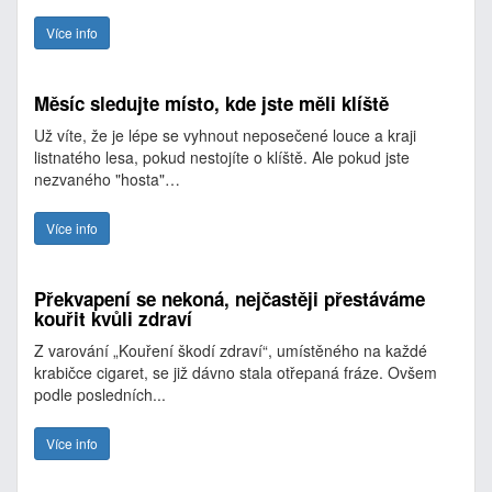
Více info
Měsíc sledujte místo, kde jste měli klíště
Už víte, že je lépe se vyhnout neposečené louce a kraji
listnatého lesa, pokud nestojíte o klíště. Ale pokud jste
nezvaného "hosta"…
Více info
Překvapení se nekoná, nejčastěji přestáváme
kouřit kvůli zdraví
Z varování „Kouření škodí zdraví“, umístěného na každé
krabičce cigaret, se již dávno stala otřepaná fráze. Ovšem
podle posledních...
Více info