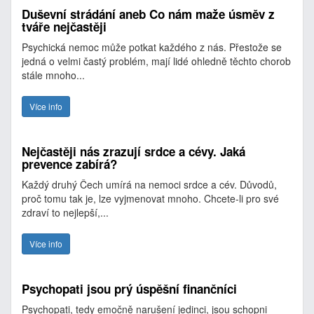
Duševní strádání aneb Co nám maže úsměv z
tváře nejčastěji
Psychická nemoc může potkat každého z nás. Přestože se
jedná o velmi častý problém, mají lidé ohledně těchto chorob
stále mnoho...
Více info
Nejčastěji nás zrazují srdce a cévy. Jaká
prevence zabírá?
Každý druhý Čech umírá na nemoci srdce a cév. Důvodů,
proč tomu tak je, lze vyjmenovat mnoho. Chcete-li pro své
zdraví to nejlepší,...
Více info
Psychopati jsou prý úspěšní finančníci
Psychopati, tedy emočně narušení jedinci, jsou schopni