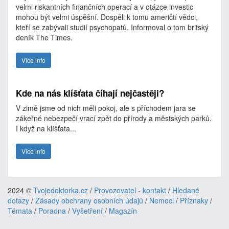
velmi riskantních finančních operací a v otázce investic
mohou být velmi úspěšní. Dospěli k tomu američtí vědci,
kteří se zabývali studií psychopatů. Informoval o tom britský
deník The Times.
Více info
Kde na nás klíšťata číhají nejčastěji?
V zimě jsme od nich měli pokoj, ale s příchodem jara se
zákeřné nebezpečí vrací zpět do přírody a městských parků.
I když na klíšťata...
Více info
2024 ©
Tvojedoktorka.cz
/
Provozovatel - kontakt
/
Hledané
dotazy
/
Zásady obchrany osobních údajů
/
Nemoci
/
Příznaky
/
Témata
/
Poradna
/
Vyšetření
/
Magazín