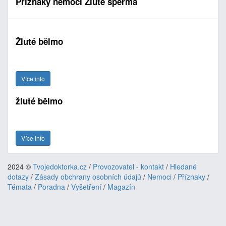
Příznaky nemoci Žluté sperma
Žluté bělmo
Více info
žluté bělmo
Více info
2024 ©
Tvojedoktorka.cz
/
Provozovatel - kontakt
/
Hledané
dotazy
/
Zásady obchrany osobních údajů
/
Nemoci
/
Příznaky
/
Témata
/
Poradna
/
Vyšetření
/
Magazín