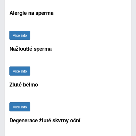
Alergie na sperma
Více info
Nažloutlé sperma
Více info
Žluté bělmo
Více info
Degenerace žluté skvrny oční