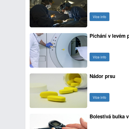
Více info
Píchání v levém 
Více info
Nádor prsu
Více info
Bolestivá bulka v