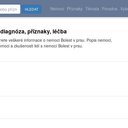
Nemoci
Příznaky
Témata
Poradna
Vyše
HLEDAT
 diagnóza, příznaky, léčba
znete veškeré informace o nemoci Bolest v prsu. Popis nemoci,
moci a zkušenosti lidí s nemocí Bolest v prsu.