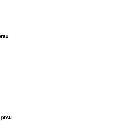
prsu
 prsu