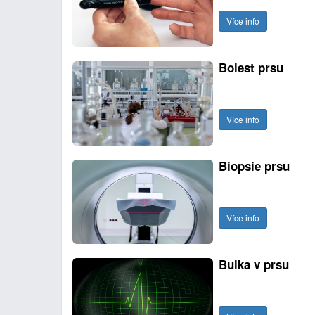
Více info
Bolest prsu
Více info
Biopsie prsu
Více info
Bulka v prsu