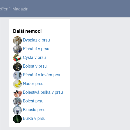
tření
Magazín
Další nemoci
Dysplazie prsu
Píchání v prsu
Cysta v prsu
Bolest v prsu
Píchání v levém prsu
Nádor prsu
Bolestivá bulka v prsu
Bolest prsu
Biopsie prsu
Bulka v prsu