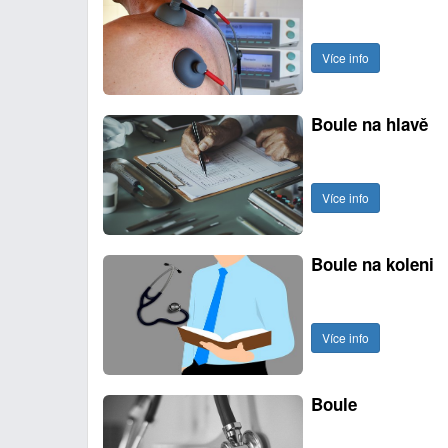
Více info
Boule na hlavě
Více info
Boule na koleni
Více info
Boule