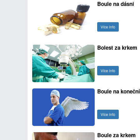
Boule na dásni
Více info
Bolest za krkem
Více info
Boule na konečn
Více info
Boule za krkem