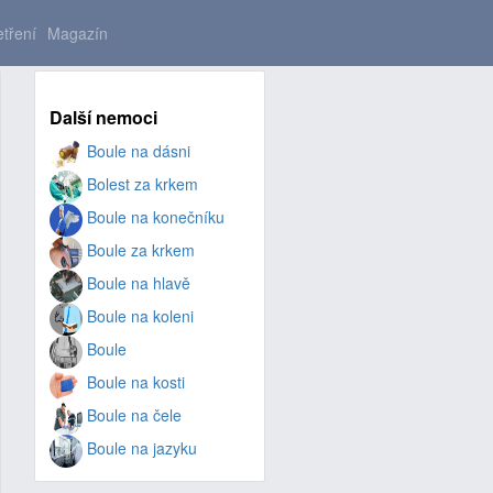
tření
Magazín
Další nemoci
Boule na dásni
Bolest za krkem
Boule na konečníku
Boule za krkem
Boule na hlavě
Boule na koleni
Boule
Boule na kosti
Boule na čele
Boule na jazyku