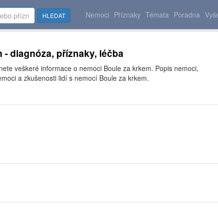
Nemoci
Příznaky
Témata
Poradna
Vyše
HLEDAT
 - diagnóza, příznaky, léčba
znete veškeré informace o nemoci Boule za krkem. Popis nemoci,
moci a zkušenosti lidí s nemocí Boule za krkem.