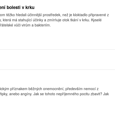
ení bolesti v krku
om těžko hledali účinnější prostředek, než je kloktadlo připravené z
, která má stahující účinky a zmírńuje otok tkání v krku. Kyselé
řátelské vůči virům a bakteriím.
typickým příznakem běžných onemocnění, především nemocí z
hřipky, anebo angíny. Jak se tohoto nepříjemného pocitu zbavit? Jak