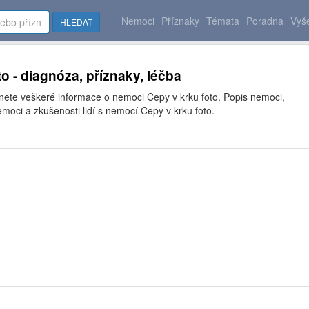
Nemoci
Příznaky
Témata
Poradna
Vyše
HLEDAT
o - diagnóza, příznaky, léčba
znete veškeré informace o nemoci Čepy v krku foto. Popis nemoci,
moci a zkušenosti lidí s nemocí Čepy v krku foto.