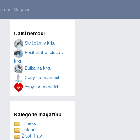
tření
Magazín
Další nemoci
Škrábání v krku
Pocit cizího tělesa v
krku
Bulka na krku
Čepy na mandlích
čepy na mandlích
Kategorie magazínu
Fitness
Doktoři
Životní styl