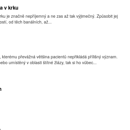
sa v krku
 krku je značně nepříjemný a ne zas až tak výjimečný. Způsobit jej
stí, od těch banálních, až...
r, kterému převážná většina pacientů nepřikládá přílišný význam.
bo umístěný v oblasti štítné žlázy, tak si ho vůbec...
h
h