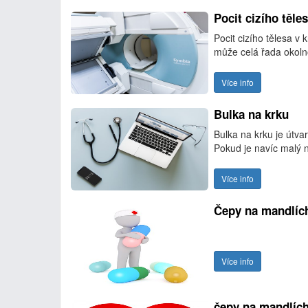
Pocit cizího těle
Pocit cizího tělesa v
může celá řada okolno
Více info
Bulka na krku
Bulka na krku je útva
Pokud je navíc malý ne
Více info
Čepy na mandlíc
Více info
čepy na mandlíc