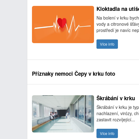
Kloktadla na utiš
Na bolení v krku bych
vody a citronové šťávy
prostředí je navíc nep
Více info
Příznaky nemoci Čepy v krku foto
Škrábání v krku
Škrábání v krku je 
nachlazení, virózy, c
zastavit rozvíjející...
Více info