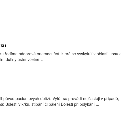
rku
ku řadíme nádorová onemocnění, která se vyskytují v oblasti nosu a
tin, dutiny ústní včetně…
it původ pacientových obtíží. Výtěr se provádí nejčastěji v případě,
a: Bolesti v krku, štípání či pálení Bolesti při polykání ...