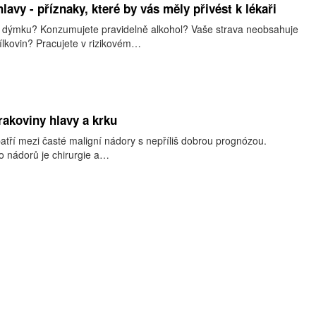
lavy - příznaky, které by vás měly přivést k lékaři
o dýmku? Konzumujete pravidelně alkohol? Vaše strava neobsahuje
bílkovin? Pracujete v rizikovém…
rakoviny hlavy a krku
atří mezi časté maligní nádory s nepříliš dobrou prognózou.
o nádorů je chirurgie a…