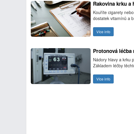
Rakovina krku a h
Kouříte cigarety neb
dostatek vitamínů a 
Více info
Protonová léčba 
Nádory hlavy a krku p
Základem léčby těcht
Více info