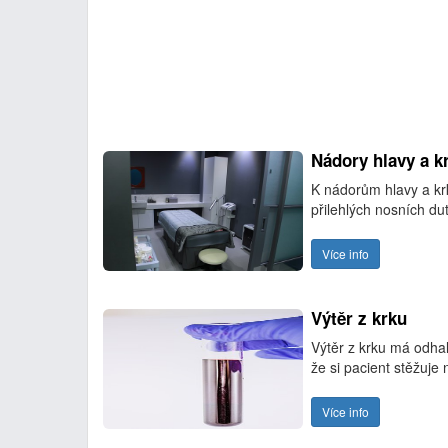
Nádory hlavy a k
K nádorům hlavy a kr
přilehlých nosních du
Více info
Výtěr z krku
Výtěr z krku má odhal
že si pacient stěžuje n
Více info