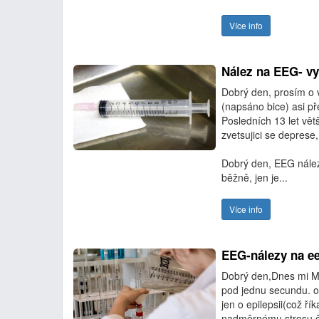
Více info
Nález na EEG- vy
Dobrý den, prosím o v
(napsáno bice) asi př
Posledních 13 let větš
zvetsujici se deprese,
Dobrý den, EEG nález 
běžně, jen je...
Více info
EEG-nálezy na e
Dobrý den,Dnes mi Mud
pod jednu secundu. o
jen o epilepsii(což ř
nadměrnému stresu čím