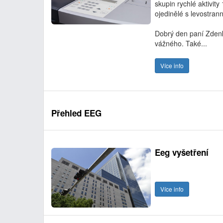
skupin rychlé aktivi
ojedinělé s levostran
Dobrý den paní Zdenko
vážného. Také...
Více info
Přehled EEG
Eeg vyšetření
Více info