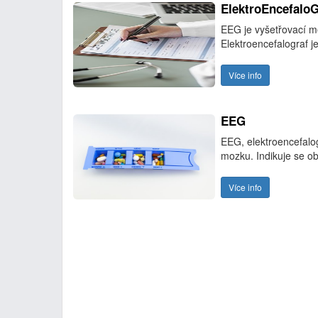
ElektroEncefaloG
EEG je vyšetřovací me
Elektroencefalograf je
Více info
EEG
EEG, elektroencefalogr
mozku. Indikuje se ob
Více info