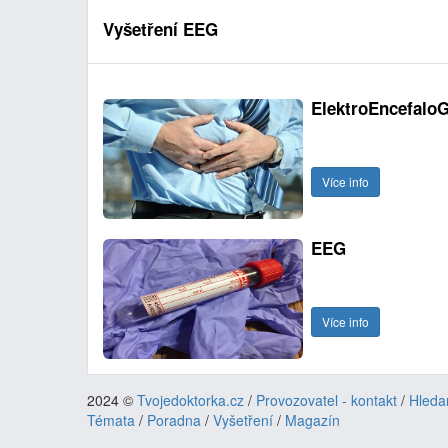
Vyšetření EEG
ElektroEncefaloG
Více info
EEG
Více info
2024 ©
Tvojedoktorka.cz
/
Provozovatel - kontakt
/
Hleda
Témata
/
Poradna
/
Vyšetření
/
Magazín