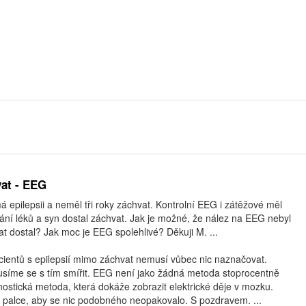
vat - EEG
 epilepsii a neměl tři roky záchvat. Kontrolní EEG i zátěžové měl
vání léků a syn dostal záchvat. Jak je možné, že nález na EEG nebyl
t dostal? Jak moc je EEG spolehlivé? Děkuji M. ...
ientů s epilepsií mimo záchvat nemusí vůbec nic naznačovat.
usíme se s tím smířit. EEG není jako žádná metoda stoprocentně
gnostická metoda, která dokáže zobrazit elektrické děje v mozku.
palce, aby se nic podobného neopakovalo. S pozdravem. ...