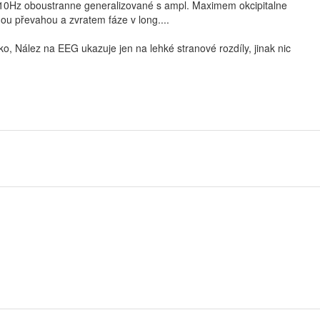
ty 10Hz oboustranne generalizované s ampl. Maximem okcipitalne
nou převahou a zvratem fáze v long....
, Nález na EEG ukazuje jen na lehké stranové rozdíly, jinak nic