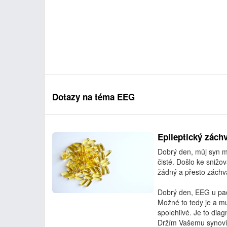
Dotazy na téma EEG
Epileptický zách
Dobrý den, můj syn má
čisté. Došlo ke snižo
žádný a přesto záchva
Dobrý den, EEG u pac
Možné to tedy je a m
spolehlivé. Je to dia
Držím Vašemu synovi 