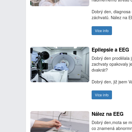
Dobrý den, diagnosa 
záchvatů. Nález na E
Více info
Epilepsie a EEG
Dobrý den prodělala j
zachvaty opakovaly j
dvakrát?
Dobrý den, již jsem 
Více info
Nález na EEG
Dobrý den,mota se mi
co znamená abnormní