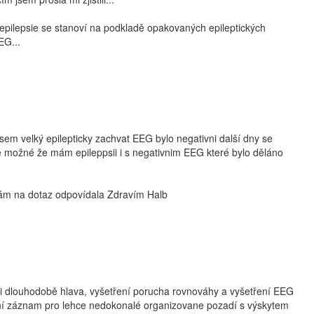
epilepsie se stanoví na podkladě opakovaných epileptických
EG...
sem velký epilepticky zachvat EEG bylo negativni další dny se
e možné že mám epileppsii i s negativnim EEG které bylo děláno
Vám na dotaz odpovídala Zdravím Halb
 dlouhodobě hlava, vyšetření porucha rovnováhy a vyšetření EEG
 záznam pro lehce nedokonalé organizovane pozadí s výskytem