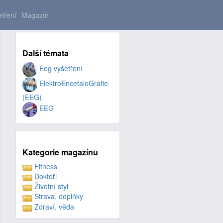
tření
Magazín
Další témata
Eeg vyšetření
ElektroEncefaloGrafie
(EEG)
EEG
Kategorie magazínu
Fitness
Doktoři
Životní styl
Strava, doplńky
Zdraví, věda