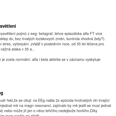
světlení
ysvětlení pojmů z eeg: betagraf, lehce episodicka alfa FT více
eklep dx, bez trvalých loziskovych změn, kontrola vhodná (kdy?).
í stres, vyčerpání ,zvlášť v posledním roce, od 35 let léčena pro
 vážná ataka v 35 a...
je zcela normální, alfa i beta aktivita se v záznamu vyskytuje
eg
r řekl,že se cituji: na EEg našla 2x epizoda hrotnatých vln trvající
njednal mě na magn resonanci. zajímalo by mě jestli se musí jednat
íkal) nebo může jít jen o něco lehčího,nedejbože horšího.Díky
 jsem prošla mi zjistili...