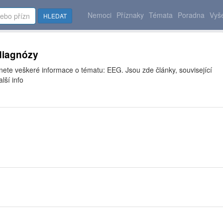
Nemoci
Příznaky
Témata
Poradna
Vyše
HLEDAT
diagnózy
nete veškeré informace o tématu: EEG. Jsou zde články, související
lší info