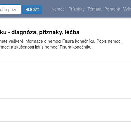
Nemoci
Příznaky
Témata
Poradna
Vyše
HLEDAT
ku - diagnóza, příznaky, léčba
znete veškeré informace o nemoci Fisura konečníku. Popis nemoci,
moci a zkušenosti lidí s nemocí Fisura konečníku.