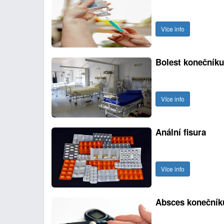
Více info
Bolest konečníku
Více info
Anální fisura
Více info
Absces konečník