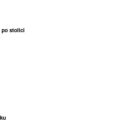
po stolici
íku