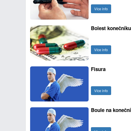
Více info
Bolest konečníku 
Více info
Fisura
Více info
Boule na konečn