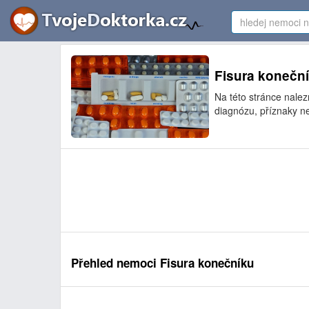
Fisura koneční
Na této stránce nale
diagnózu, příznaky ne
Přehled nemoci Fisura konečníku