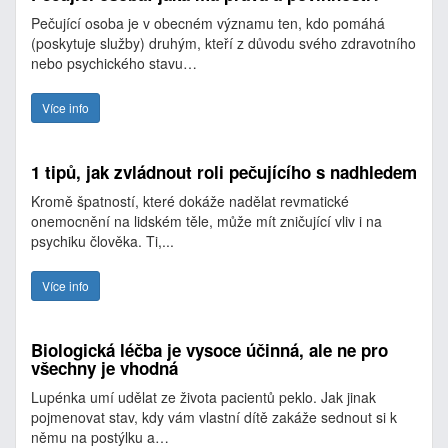
Pečující osoba je v obecném významu ten, kdo pomáhá
(poskytuje služby) druhým, kteří z důvodu svého zdravotního
nebo psychického stavu…
Více info
1 tipů, jak zvládnout roli pečujícího s nadhledem
Kromě špatností, které dokáže nadělat revmatické
onemocnění na lidském těle, může mít zničující vliv i na
psychiku člověka. Ti,...
Více info
Biologická léčba je vysoce účinná, ale ne pro
všechny je vhodná
Lupénka umí udělat ze života pacientů peklo. Jak jinak
pojmenovat stav, kdy vám vlastní dítě zakáže sednout si k
němu na postýlku a…