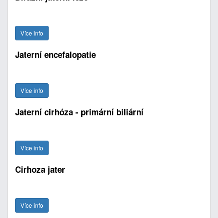
Více info
Jaterní encefalopatie
Více info
Jaterní cirhóza - primární biliární
Více info
Cirhoza jater
Více info