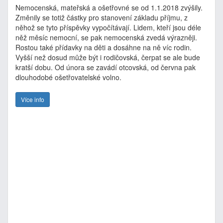
Nemocenská, mateřská a ošetřovné se od 1.1.2018 zvýšily.
Změnily se totiž částky pro stanovení základu příjmu, z
něhož se tyto příspěvky vypočítávají. Lidem, kteří jsou déle
něž měsíc nemocní, se pak nemocenská zvedá výrazněji.
Rostou také přídavky na děti a dosáhne na ně víc rodin.
Vyšší než dosud může být i rodičovská, čerpat se ale bude
kratší dobu. Od února se zavádí otcovská, od června pak
dlouhodobé ošetřovatelské volno.
Více info