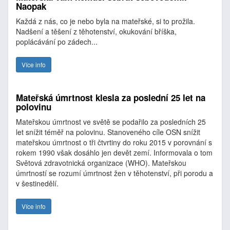
Naopak
Každá z nás, co je nebo byla na mateřské, si to prožila.
Nadšení a těšení z těhotenství, okukování bříška,
poplácávání po zádech...
Více info
Mateřská úmrtnost klesla za poslední 25 let na
polovinu
Mateřskou úmrtnost ve světě se podařilo za posledních 25
let snížit téměř na polovinu. Stanoveného cíle OSN snížit
mateřskou úmrtnost o tři čtvrtiny do roku 2015 v porovnání s
rokem 1990 však dosáhlo jen devět zemí. Informovala o tom
Světová zdravotnická organizace (WHO). Mateřskou
úmrtností se rozumí úmrtnost žen v těhotenství, při porodu a
v šestinedělí.
Více info