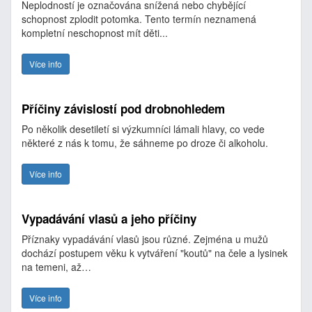
Neplodností je označována snížená nebo chybějící
schopnost zplodit potomka. Tento termín neznamená
kompletní neschopnost mít děti...
Více info
Příčiny závislostí pod drobnohledem
Po několik desetiletí si výzkumníci lámali hlavy, co vede
některé z nás k tomu, že sáhneme po droze či alkoholu.
Více info
Vypadávání vlasů a jeho příčiny
Příznaky vypadávání vlasů jsou různé. Zejména u mužů
dochází postupem věku k vytváření "koutů" na čele a lysinek
na temeni, až…
Více info