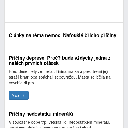
Články na téma nemoci Nafouklé břicho příčiny
Příčiny deprese. Proč? bude vždycky jedna z
našich prvních otázek
Před deseti lety zemřela Jiřinina matka a před třemi její
straší bratr, oba spáchali sebevraždu. Matka se léčila na
psychiatrii pro…
Více info
Příčiny nedostatku minerálů
V současné době trpí většina lidí nedostatkem minerálů,
které jsou důležité zejména pro správný chod