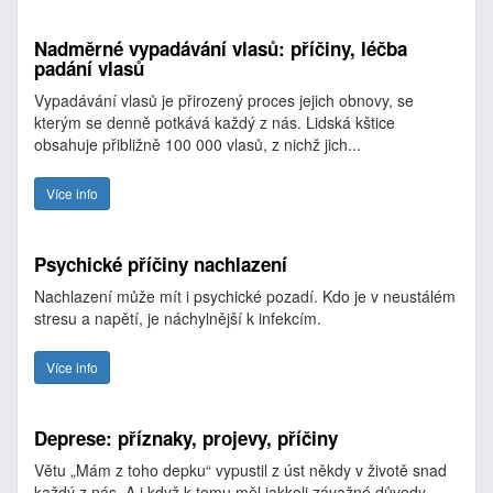
Nadměrné vypadávání vlasů: příčiny, léčba
padání vlasů
Vypadávání vlasů je přirozený proces jejich obnovy, se
kterým se denně potkává každý z nás. Lidská kštice
obsahuje přibližně 100 000 vlasů, z nichž jich...
Více info
Psychické příčiny nachlazení
Nachlazení může mít i psychické pozadí. Kdo je v neustálém
stresu a napětí, je náchylnější k infekcím.
Více info
Deprese: příznaky, projevy, příčiny
Větu „Mám z toho depku“ vypustil z úst někdy v životě snad
každý z nás. A i když k tomu měl jakkoli závažné důvody,...