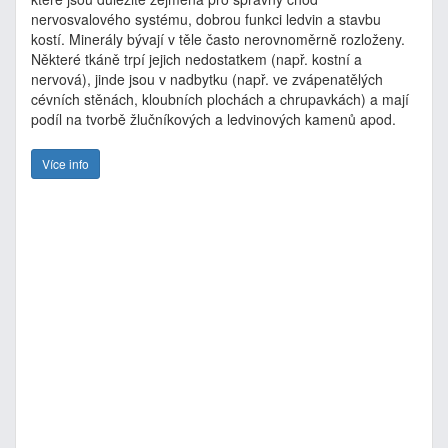
nervosvalového systému, dobrou funkci ledvin a stavbu
kostí. Minerály bývají v těle často nerovnoměrně rozloženy.
Některé tkáně trpí jejich nedostatkem (např. kostní a
nervová), jinde jsou v nadbytku (např. ve zvápenatělých
cévních stěnách, kloubních plochách a chrupavkách) a mají
podíl na tvorbě žlučníkových a ledvinových kamenů apod.
Více info