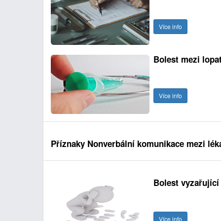
Více info
Bolest mezi lopa
Více info
Příznaky Nonverbální komunikace mezi lék
Bolest vyzařující
Více info