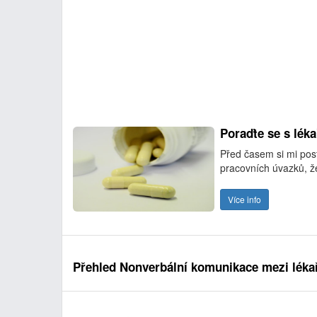
Poraďte se s lék
Před časem si mi pos
pracovních úvazků, že
Více info
Přehled Nonverbální komunikace mezi léka