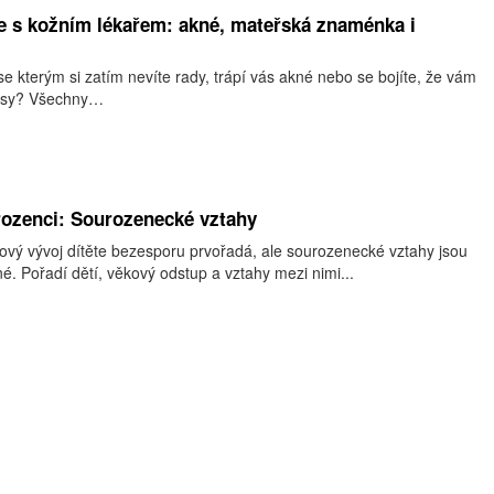
e s kožním lékařem: akné, mateřská znaménka i
e kterým si zatím nevíte rady, trápí vás akné nebo se bojíte, že vám
 vlasy? Všechny…
rozenci: Sourozenecké vztahy
kový vývoj dítěte bezesporu prvořadá, ale sourozenecké vztahy jsou
. Pořadí dětí, věkový odstup a vztahy mezi nimi...