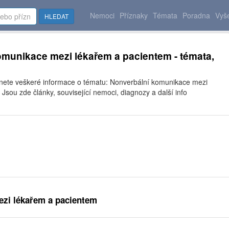
Nemoci
Příznaky
Témata
Poradna
Vyše
HLEDAT
munikace mezi lékařem a pacientem - témata,
znete veškeré informace o tématu: Nonverbální komunikace mezi
Jsou zde články, související nemoci, diagnozy a další info
ezi lékařem a pacientem