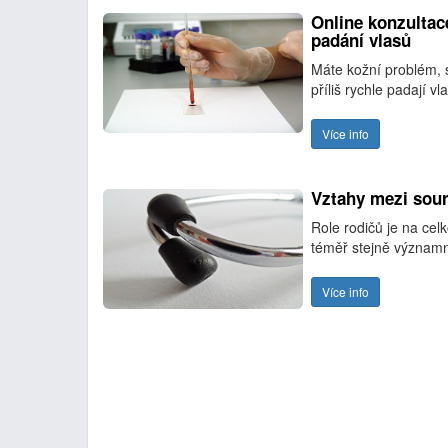
Online konzultac
padání vlasů
Máte kožní problém, s
příliš rychle padají
Více info
Vztahy mezi sou
Role rodičů je na cel
téměř stejně významné
Více info