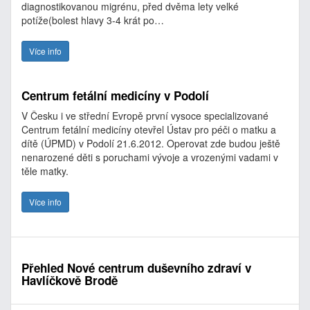
diagnostikovanou migrénu, před dvěma lety velké
potíže(bolest hlavy 3-4 krát po…
Více info
Centrum fetální medicíny v Podolí
V Česku i ve střední Evropě první vysoce specializované
Centrum fetální medicíny otevřel Ústav pro péči o matku a
dítě (ÚPMD) v Podolí 21.6.2012. Operovat zde budou ještě
nenarozené děti s poruchami vývoje a vrozenými vadami v
těle matky.
Více info
Přehled Nové centrum duševního zdraví v
Havlíčkově Brodě