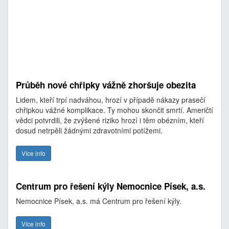
Průběh nové chřipky vážně zhoršuje obezita
Lidem, kteří trpí nadváhou, hrozí v případě nákazy prasečí
chřipkou vážné komplikace. Ty mohou skončit smrtí. Američtí
vědci potvrdili, že zvýšené riziko hrozí i těm obézním, kteří
dosud netrpěli žádnými zdravotními potížemi.
Více info
Centrum pro řešení kýly Nemocnice Písek, a.s.
Nemocnice Písek, a.s. má Centrum pro řešení kýly.
Více info