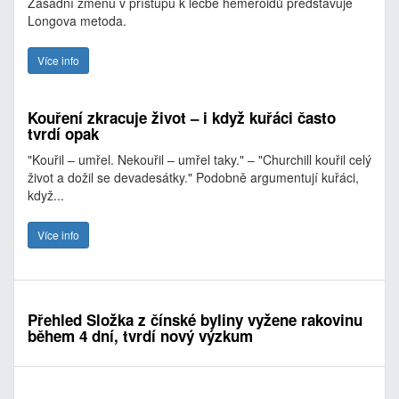
Zásadní změnu v přístupu k léčbě hemeroidů představuje
Longova metoda.
Více info
Kouření zkracuje život – i když kuřáci často
tvrdí opak
"Kouřil – umřel. Nekouřil – umřel taky." – "Churchill kouřil celý
život a dožil se devadesátky." Podobně argumentují kuřáci,
když...
Více info
Přehled Složka z čínské byliny vyžene rakovinu
během 4 dní, tvrdí nový výzkum