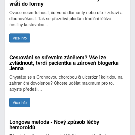
vrátí do formy
Ovoce nesmrtelnosti, červené diamanty nebo elixír zdraví a
dlouhověkosti. Tak se přezdívá plodům tradiční léčivé
rostliny kustovnice...
Více info
Cestování se střevním zánětem? Vše lze
zvládnout, tvrdí pacientka a zároveň blogerka
Jenna
Chystáte se s Crohnovou chorobou či ulcerózní kolitidou na
zahraniční dovolenou? Chcete udělat maximum pro to,
abyste předešli...
Více info
Longova metoda - Nový způsob léčby
hemoroidů