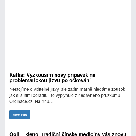
Katka: Vyzkouším nový přípavek na
problematickou jizvu po očkování
Nestojíme o viditelné jizvy, ale zatím marně hledáme způsob,
jak si s nimi poradit. I to vyplynulo z nedávného průzkumu
Ordinace.cz. Na trhu…
Více info
Goji – klenot tradiční čínské medicíny vás znovu