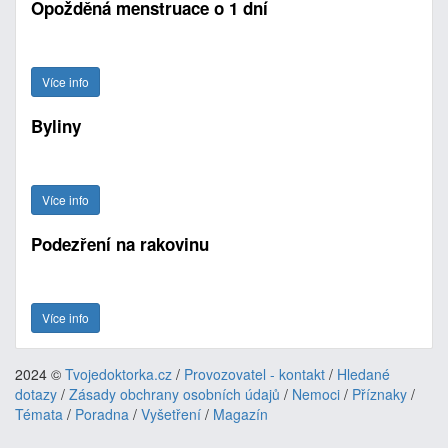
Opožděná menstruace o 1 dní
Více info
Byliny
Více info
Podezření na rakovinu
Více info
2024 ©
Tvojedoktorka.cz
/
Provozovatel - kontakt
/
Hledané
dotazy
/
Zásady obchrany osobních údajů
/
Nemoci
/
Příznaky
/
Témata
/
Poradna
/
Vyšetření
/
Magazín