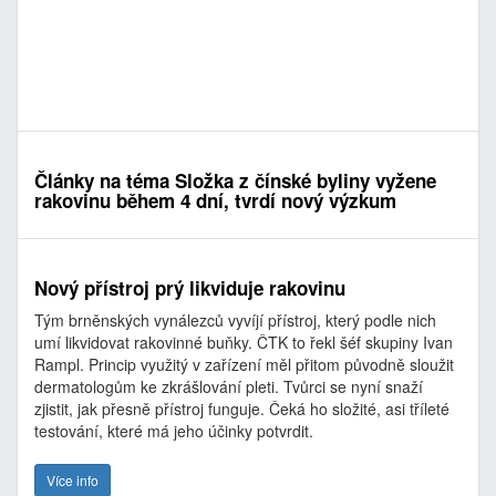
Články na téma Složka z čínské byliny vyžene
rakovinu během 4 dní, tvrdí nový výzkum
Nový přístroj prý likviduje rakovinu
Tým brněnských vynálezců vyvíjí přístroj, který podle nich
umí likvidovat rakovinné buňky. ČTK to řekl šéf skupiny Ivan
Rampl. Princip využitý v zařízení měl přitom původně sloužit
dermatologům ke zkrášlování pleti. Tvůrci se nyní snaží
zjistit, jak přesně přístroj funguje. Čeká ho složité, asi tříleté
testování, které má jeho účinky potvrdit.
Více info