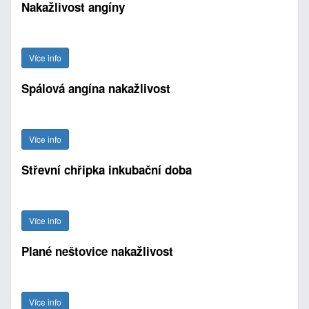
Nakažlivost angíny
Více info
Spálová angína nakažlivost
Více info
Střevní chřipka inkubační doba
Více info
Plané neštovice nakažlivost
Více info